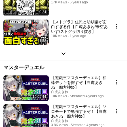
17K views
5 years ago
0:24
【ストグラ】住民と幼馴染が面
白すぎる件【白虎あきね/未空あ
いす/ストグラ切り抜き】
10K views
1 year ago
11:52
マスターデュエル
【遊戯王マスターデュエル】相
棒デッキを探すぞ【白虎あき
ね：四方神姫】
白虎あきね
10K views
Streamed 4 years ago
10:05:44
【遊戯王マスターデュエル】ソ
ロモードで勉強するぞ！【白虎
あきね：四方神姫】
白虎あきね
3.8K views
Streamed 4 years ago
4:47:35