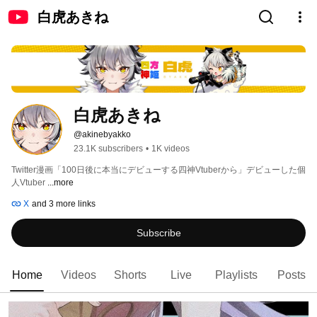
白虎あきね
白虎あきね
@akinebyakko
23.1K subscribers
•
1K videos
Twitter漫画「100日後に本当にデビューする四神Vtuberから」デビューした個
人Vtuber 
...more
X
and 3 more links
Subscribe
Home
Videos
Shorts
Live
Playlists
Posts