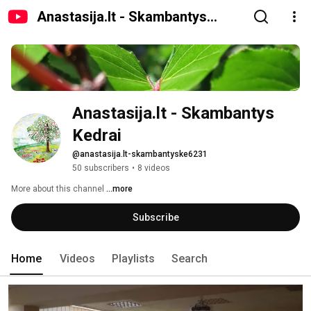
Anastasija.lt - Skambantys
Kedrai
Anastasija.lt - Skambantys 
Kedrai
@anastasija.lt-skambantyske6231
50 subscribers
•
8 videos
More about this channel
...more
Subscribe
Home
Videos
Playlists
Search