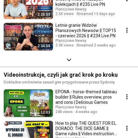
kolekcjach || #235 Live PN
Planszowe Newsy
2.5K views
Streamed 13 days ago
2:25:53
Letnie granie Widzów
Planszowych Newsów || TOP15
- czerwiec 2026 || #234 Live PN
Planszowe Newsy
2.3K views
Streamed 2 weeks ago
2:34:59
Videoinstrukcje, czyli jak grać krok po kroku
Dokładne omówienie zasad gier przygotowane przez Sydonię
EPONA - horse-themed tableau
builder || Rules overview, pros
and cons | Delicious Games
Planszowe Newsy
248 views
4 weeks ago
12:03
How to play THE QUEST FOR EL
DORADO: THE DICE GAME ||
Game rules || Video instructions