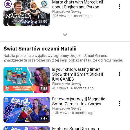
Marta chats with Marceli: all
about Grajkon and Pyrkon
Planszowe Newsy
206 views
1 month ago
11:00
Świat Smartów oczami Natalii
Natalia prezentuje wyjątkowy, ogromny projekt - Smart Games.
Znajdziecie tu przeróżne gry z tej serii, pokazane tak, że od razu macie
ochotę je kupić. Ostrzegamy więc, ta seria uzależnia!
Is your child wasting time?
Show them || Smart Sticks ||
IUVI GAMES
Planszowe Newsy
457 views
6 months ago
8:58
For every journey! || Magnetic
Smart Games || Iuvi Games
Planszowe Newsy
1.3K views
8 months ago
9:47
Features Smart Games in