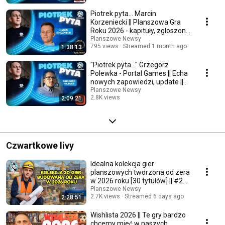
Piotrek pyta... Marcin
Korzeniecki || Planszowa Gra
Roku 2026 - kapituły, zgłoszone
gry || Live PN
Planszowe Newsy
795 views
Streamed 1 month ago
1:38:13
"Piotrek pyta..." Grzegorz
Polewka - Portal Games || Echa
nowych zapowiedzi, update ||
Live PN
Planszowe Newsy
2.8K views
2:09:21
Streamed 2 months ago
Czwartkowe livy
Idealna kolekcja gier
planszowych tworzona od zera
w 2026 roku [30 tytułów] || #236
Live PN
Planszowe Newsy
2.7K views
Streamed 6 days ago
2:28:51
Wishlista 2026 || Te gry bardzo
chcemy mieć w naszych