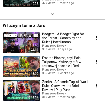
479 views
1 month ago
40:53
W luźnym tonie z Jaro
Badgers - A Badger Fight for
the Forest || Gameplay and
Rules || InterHuman
Planszowe Newsy
332 views
9 days ago
26:19
Frosted Blooms, czyli Pola
Tulipanów. Kwitnący stół w
tetrisowej odsłonie || Red
Square Games
Planszowe Newsy
305 views
3 weeks ago
18:00
Zenith - A Cosmic Tug-of-War ||
Rules Overview and Brief
Review || Play Punk
Planszowe Newsy
310 views
2 months ago
13:51