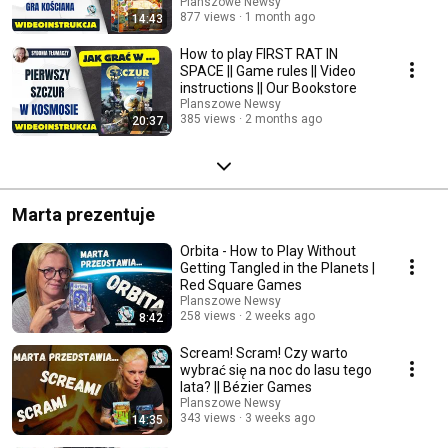
|| Nasza K...
Planszowe Newsy
877 views
1 month ago
14:43
How to play FIRST RAT IN
SPACE || Game rules || Video
instructions || Our Bookstore
Planszowe Newsy
385 views
2 months ago
20:37
Marta prezentuje
Orbita - How to Play Without
Getting Tangled in the Planets |
Red Square Games
Planszowe Newsy
258 views
2 weeks ago
8:42
Scream! Scram! Czy warto
wybrać się na noc do lasu tego
lata? || Bézier Games
Planszowe Newsy
343 views
3 weeks ago
14:35