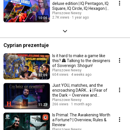
deluxe edition | IQ Pentagon, IQ
Square, IQ Circle, IQ Hexagon |
Iuvi Games
Planszowe Newsy
2.7K views
1 year ago
10:06
Cyprian prezentuje
Is it hard to make a game like
this? 🏯 Talking to the designers
of Sovereign: Shōgun!
Planszowe Newsy
604 views
4 weeks ago
32:09
Just YOU, matches, and the
encroaching DARK... 🕯️ | Fear of
the Dark – Overview and
Impressions
Planszowe Newsy
266 views
1 month ago
11:23
Is Primal: The Awakening Worth
a Fortune? | Overview, Rules &
Review
Planszowe Newsy