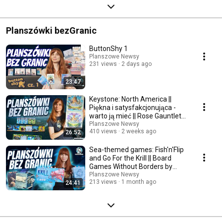
Planszówki bezGranic
ButtonShy 1
Planszowe Newsy
231 views
2 days ago
23:47
Keystone: North America ||
Piękna i satysfakcjonująca -
warto ją mieć || Rose Gauntlet
Entertainment
Planszowe Newsy
410 views
2 weeks ago
26:52
Sea-themed games: Fish'n'Flip
and Go For the Krill || Board
Games Without Borders by
Gosia
Planszowe Newsy
213 views
1 month ago
24:41