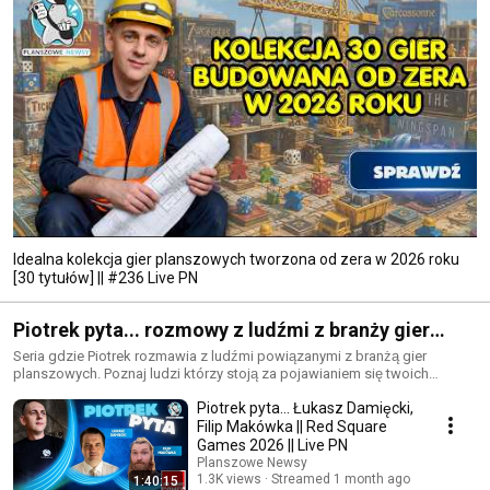
Idealna kolekcja gier planszowych tworzona od zera w 2026 roku
[30 tytułów] || #236 Live PN
Piotrek pyta... rozmowy z ludźmi z branży gier
planszowych
Seria gdzie Piotrek rozmawia z ludźmi powiązanymi z branżą gier
planszowych. Poznaj ludzi którzy stoją za pojawianiem się twoich
ulubionych gier w polsce, twórców treści, organizatorów spotkań i wielu
Piotrek pyta... Łukasz Damięcki,
innych świetnych ludzi w tym hobby.
Filip Makówka || Red Square
Games 2026 || Live PN
Planszowe Newsy
1.3K views
Streamed 1 month ago
1:40:15