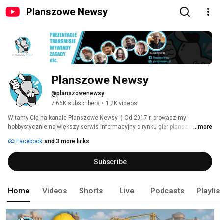
Planszowe Newsy
Planszowe Newsy
@planszowenewsy
7.66K subscribers
•
1.2K videos
Witamy Cię na kanale Planszowe Newsy :) Od 2017 r. prowadzimy 
hobbystycznie największy serwis informacyjny o rynku gier planszowych. 
...more
Codziennie piszemy o zapowiedziach nowych gier, przedsprzedażach, 
Facebook
and 3 more links
premierach, dodrukach, przeciekach od wydawców. 
Subscribe
Home
Videos
Shorts
Live
Podcasts
Playli