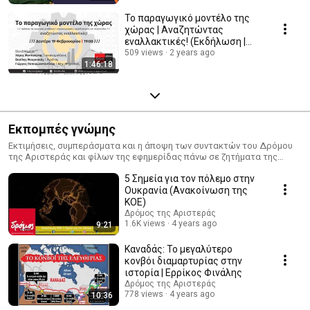
Το παραγωγικό μοντέλο της
χώρας | Αναζητώντας
εναλλακτικές! (Εκδήλωση |
Θεσσαλονίκη)
509 views
2 years ago
1:46:18
Εκπομπές γνώμης
Εκτιμήσεις, συμπεράσματα και η άποψη των συντακτών του Δρόμου
της Αριστεράς και φίλων της εφημερίδας πάνω σε ζητήματα της
επικαιρότητας.
5 Σημεία για τον πόλεμο στην
Ουκρανία (Ανακοίνωση της
ΚΟΕ)
Δρόμος της Αριστεράς
1.6K views
4 years ago
9:21
Καναδάς: Το μεγαλύτερο
κονβόι διαμαρτυρίας στην
ιστορία | Ερρίκος Φινάλης
Δρόμος της Αριστεράς
778 views
4 years ago
10:36