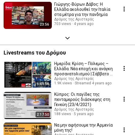
Γιώργης-Βύρων Δάβος: Η
Ελλάδα ακολουθεί την Ιταλία
στα μέτρα για την πανδημία
Δρόμος της Αριστεράς
703 views
4 years ago
23:56
Livestreams του Δρόμου
Ημερίδα: Κρίση – Πόλεμος –
Ελλάδα. Νέα εποχή και ανάγκη
προσανατολισμού | Σάββατο 2
Απριλίου
Δρόμος της Αριστεράς
1.9K views
Streamed 4 years ago
6:49:56
Κύπρος: Οι παγίδες της
πενταμερούς διάσκεψης στη
Γενεύη (23/4/2021)
Δρόμος της Αριστεράς
188 views
5 years ago
2:17:50
Να μην αφήσουμε την Αρμενία
μόνη της!
Δρόμος της Αριστεράς