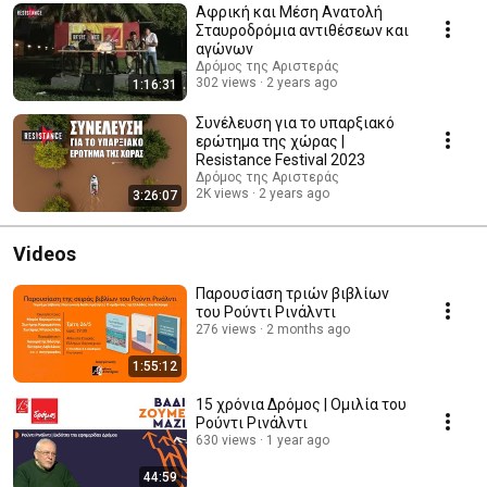
Αφρική και Μέση Ανατολή
Σταυροδρόμια αντιθέσεων και
αγώνων
Δρόμος της Αριστεράς
302 views
2 years ago
1:16:31
Συνέλευση για το υπαρξιακό
ερώτημα της χώρας |
Resistance Festival 2023
Δρόμος της Αριστεράς
2K views
2 years ago
3:26:07
Videos
Παρουσίαση τριών βιβλίων
του Ρούντι Ρινάλντι
276 views
2 months ago
1:55:12
15 χρόνια Δρόμος | Ομιλία του
Ρούντι Ρινάλντι
630 views
1 year ago
44:59