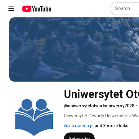
Uniwersytet O
@uniwersytetotwartyuniwersy7028
•
Uniwersytet Otwarty Uniwersytetu W
uczestnictwa w prowadzonych przez k
uo.uw.edu.pl
and 3 more links
na posiadane wykształcenie, wiek ora
Subscribe