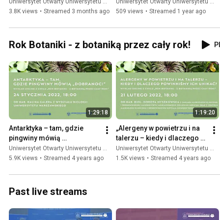
Sykstyńskiej
UOUW
Uniwersytet Otwarty Uniwersytetu Warszawskiego
Uniwersytet Otwarty Uniwersytetu Warszawskiego
3.8K views
•
Streamed 3 months ago
509 views
•
Streamed 1 year ago
Rok Botaniki - z botaniką przez cały rok!
Pl
1:29:18
1:19:20
Antarktyka – tam, gdzie 
„Alergeny w powietrzu i na 
pingwiny mówią 
talerzu – kiedy i dlaczego 
„Dobranoc!” - wykład online
powinniśmy ich unikać?”- 
Uniwersytet Otwarty Uniwersytetu Warszawskiego
Uniwersytet Otwarty Uniwersytetu Warszawskiego
wykład online
5.9K views
•
Streamed 4 years ago
1.5K views
•
Streamed 4 years ago
Past live streams