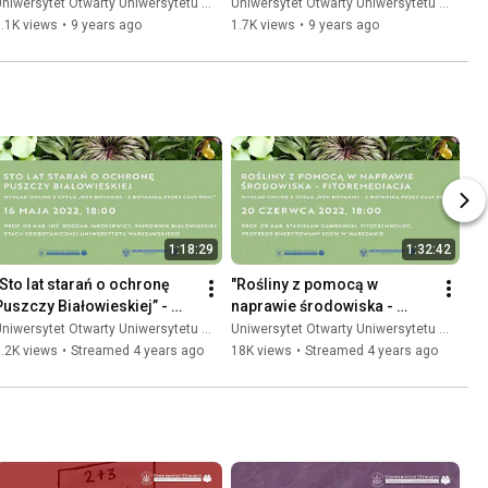
wykład otwarty
wykład otwarty
niwersytet Otwarty Uniwersytetu Warszawskiego
Uniwersytet Otwarty Uniwersytetu Warszawskiego
.1K views
•
9 years ago
1.7K views
•
9 years ago
1:18:29
1:32:42
„Sto lat starań o ochronę 
"Rośliny z pomocą w 
Puszczy Białowieskiej” - 
naprawie środowiska - 
wykład online
Fitoremediacja”- wykład 
niwersytet Otwarty Uniwersytetu Warszawskiego
Uniwersytet Otwarty Uniwersytetu Warszawskiego
online
.2K views
•
Streamed 4 years ago
18K views
•
Streamed 4 years ago