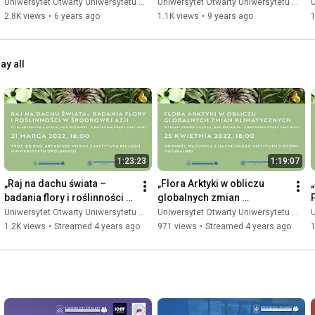
otwarty
Ameryki Łacińskiej - wykład 
Uniwersytet Otwarty Uniwersytetu Warszawskiego
Uniwersytet Otwarty Uniwersytetu Warszawskiego
U
otwarty
2.8K views
•
6 years ago
1.1K views
•
9 years ago
1
ay all
1:23:23
1:19:07
„Raj na dachu świata – 
„Flora Arktyki w obliczu 
badania flory i roślinności w 
globalnych zmian 
Środkowej Azji” - wykład 
klimatycznych” - wykład 
Uniwersytet Otwarty Uniwersytetu Warszawskiego
Uniwersytet Otwarty Uniwersytetu Warszawskiego
U
online
online
1.2K views
•
Streamed 4 years ago
971 views
•
Streamed 4 years ago
1