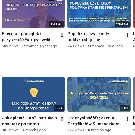
1:41:40
2:04:54
Energia - początek i 
Populizm, czyli kiedy 
przyszłość Europy - wykład 
polityka staje się 
UOUW
spektaklem - debata UOUW
509 views
•
Streamed 1 year ago
743 views
•
Streamed 1 year ago
0:24
1:00
Jak opłacić kurs? Instrukcja 
Uroczystość Wręczenia 
obsługi z poziomu 
Certyfikatów Słuchaczkom i 
komputera.
Słuchaczom roku 
301 views
•
4 months ago
227 views
•
8 months ago