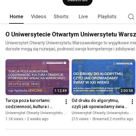
Home
Videos
Shorts
Live
Playlists
O Uniwersytecie Otwartym Uniwersytetu Wars
Uniwersytet Otwarty Uniwersytetu Warszawskiego to wyjątkowe mie
dorosłe mogą się rozwijać, podnosić swoje kompetencje i zdobywać
kursu, na którym poznasz filozofię stoicką i jej potencjał we wspó
interesują Cię praktyczne rady dotyczące oszczędzania lub chces
języka? Nic prostszego! Już od 15 lat niezmiennie dokładamy wszelk
najwyższej jakości usługi edukacyjne dostępne dla wszystkich doro
czy posiadane wykształcenie. Od początku działalności w ofercie Uniwersytetu Otwartego UW
pojawiło się w sumie ponad 10 330 kursów, uruchomione zostały 7 6
1:12:49
2:00:58
z ponad 2 200 Wykładowcami, a konto Słuchacza założyło ponad 100 00
działalność nie ogranicza się jednak wyłącznie do kursów – organiz
Turcja poza kurortami: 
Od druku do algorytmu, 
wyjątkowe spotkania z ciekawymi gośćmi. Zapraszamy do zapoznani
codzienność, kultura i 
czyli jak opowiadamy świat 
podsumowaniami naszych ostatnich wydarzeń!
tradycje, których nie widać 
w XXI wieku
Uniwersytet Otwarty Uniwersytetu Warszawskiego
Uniwersytet Otwarty Uniwersytetu Warszawskiego
na wakacjach
1.1K views
•
2 weeks ago
215 views
•
Streamed 2 months ago