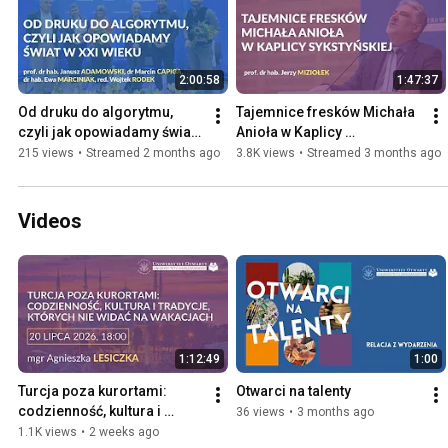
2:00:58
1:47:37
Od druku do algorytmu, 
Tajemnice fresków Michała 
czyli jak opowiadamy świat 
Anioła w Kaplicy 
w XXI wieku
Sykstyńskiej
215 views
•
Streamed 2 months ago
3.8K views
•
Streamed 3 months ago
Videos
1:12:49
1:00
Turcja poza kurortami: 
Otwarci na talenty
codzienność, kultura i 
36 views
•
3 months ago
tradycje, których nie widać 
1.1K views
•
2 weeks ago