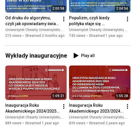
2:00:58
2:04:54
Od druku do algorytmu, 
Populizm, czyli kiedy 
czyli jak opowiadamy świat 
polityka staje się 
w XXI wieku
spektaklem - debata UOUW
Uniwersytet Otwarty Uniwersytetu Warszawskiego
Uniwersytet Otwarty Uniwersytetu Warszawskiego
215 views
•
Streamed 2 months ago
743 views
•
Streamed 1 year ago
Wykłady inauguracyjne
Play all
1:09:21
1:55:28
Inauguracja Roku 
Inauguracja Roku 
Akademickiego 2024/2025 
Akademickiego 2023/2024 
UOUW!
UOUW!
Uniwersytet Otwarty Uniwersytetu Warszawskiego
Uniwersytet Otwarty Uniwersytetu Warszawskiego
889 views
•
Streamed 1 year ago
839 views
•
Streamed 2 years ago