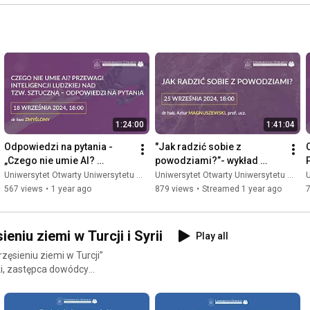
1:24:00
1:41:04
Odpowiedzi na pytania - 
"Jak radzić sobie z 
„Czego nie umie AI? 
powodziami?”- wykład 
Przewagi inteligencji 
online.
Uniwersytet Otwarty Uniwersytetu Warszawskiego
Uniwersytet Otwarty Uniwersytetu Warszawskiego
U
ludzkiej nad tzw. sztuczną”
567 views
•
1 year ago
879 views
•
Streamed 1 year ago
7
niu ziemi w Turcji i Syrii
Play all
rzęsieniu ziemi w Turcji”
i, zastępca dowódcy
 siedzibą w JRG 15 z