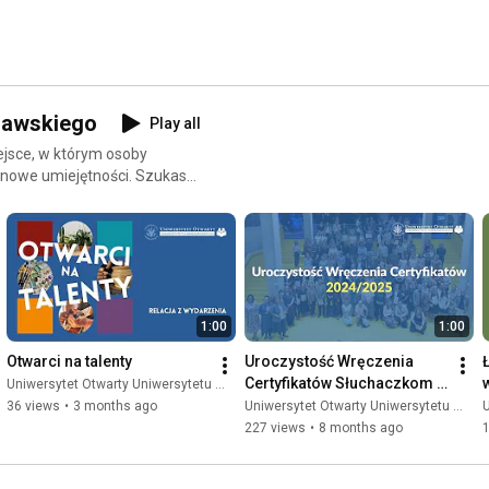
zawskiego
Play all
jsce, w którym osoby
 nowe umiejętności. Szukasz
łczesnym świecie? A może
z rozpocząć naukę nowego
ich starań, by oferować
słych – bez względu na wiek
24 grupy, podjęto współpracę
1:00
1:00
0 użytkowników. Nasza
ujemy także wykłady, debaty i
Otwarci na talenty
Uroczystość Wręczenia 
a się z krótkimi
Certyfikatów Słuchaczkom i 
Uniwersytet Otwarty Uniwersytetu Warszawskiego
Słuchaczom roku 
36 views
•
3 months ago
Uniwersytet Otwarty Uniwersytetu Warszawskiego
U
akademickiego 2024/2025
227 views
•
8 months ago