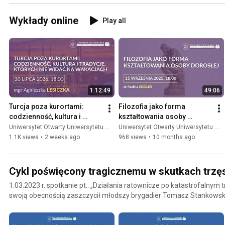
Wykłady online
Play all
1:12:49
49:06
Turcja poza kurortami: 
Filozofia jako forma 
codzienność, kultura i 
kształtowania osoby 
tradycje, których nie widać 
dorosłej – wykład online
Uniwersytet Otwarty Uniwersytetu Warszawskiego
Uniwersytet Otwarty Uniwersytetu Warszawskiego
na wakacjach
1.1K views
•
2 weeks ago
968 views
•
10 months ago
Cykl poświęcony tragicznemu w skutkach trzęsie
1.03.2023 r. spotkanie pt.: „Działania ratownicze po katastrofalnym t
swoją obecnością zaszczycił młodszy brygadier Tomasz Stankowsk
Specjalistycznej Grupy Poszukiwawczo-Ratowniczej „Warszawa 9" z
Komendy Miejskiej Państwowej Straży Pożarnej m. st. Warszawy. 22.02.2023 r. wykład pt.: