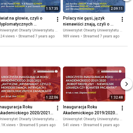
1:57:35
2:09:11
wiat na głowie, czyli o 
Polacy nie gęsi, język 
dyplomatycznych 
nienawiści znają, czyli o 
wyzwaniach XXI wieku - 
komunikacji w przestrzeni 
niwersytet Otwarty Uniwersytetu Warszawskiego
Uniwersytet Otwarty Uniwersytetu Warszawskiego
debata UOUW
publicznej - debata UOUW
924 views
•
Streamed 7 years ago
989 views
•
Streamed 7 years ago
1:22:06
1:32:48
Inauguracja Roku 
Inauguracja Roku 
Akademickiego 2020/2021 
Akademickiego 2019/2020 
– wykład profesora Piotra 
– wykład prof. Zbigniewa 
niwersytet Otwarty Uniwersytetu Warszawskiego
Uniwersytet Otwarty Uniwersytetu Warszawskiego
Dyczka
Nawrata
.1K views
•
Streamed 5 years ago
541 views
•
Streamed 6 years ago