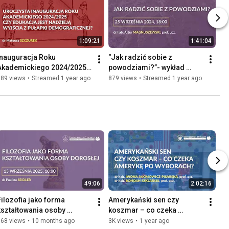
1:09:21
1:41:04
Inauguracja Roku 
"Jak radzić sobie z 
Akademickiego 2024/2025 
powodziami?”- wykład 
UOUW!
online.
889 views
•
Streamed 1 year ago
879 views
•
Streamed 1 year ago
49:06
2:02:16
Filozofia jako forma 
Amerykański sen czy 
kształtowania osoby 
koszmar – co czeka 
dorosłej – wykład online
Amerykę po wyborach?
968 views
•
10 months ago
3K views
•
1 year ago