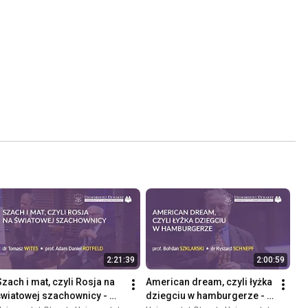
2:21:39
2:00:59
Szach i mat, czyli Rosja na 
American dream, czyli łyżka 
światowej szachownicy - 
dziegciu w hamburgerze - 