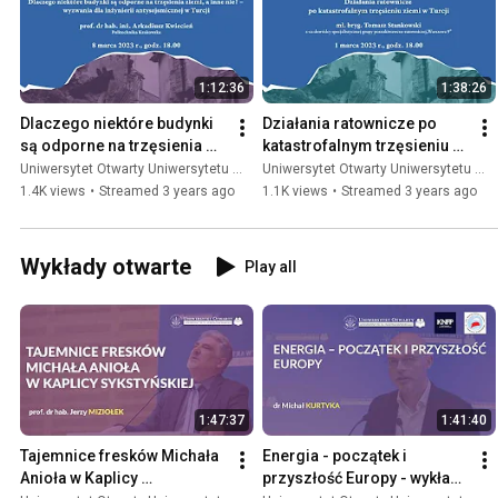
„Trzęsienia ziemi – przyczyny, skutki, przewidywanie, przeciwdziała
dr. hab. Stanisława Lasockiego z Instytutu Geofizyki Polskiej Akadem
pt.: „Katastrofalne trzęsienie ziemi w Turcji i Syrii – dlaczego musi
przez prof. dr. hab. Andrzeja Konona z Wydziału Geologii Uniwersy
1:12:36
1:38:26
Dlaczego niektóre budynki 
Działania ratownicze po 
są odporne na trzęsienia 
katastrofalnym trzęsieniu 
ziemi, a inne nie? - wykład 
ziemi w Turcji
Uniwersytet Otwarty Uniwersytetu Warszawskiego
Uniwersytet Otwarty Uniwersytetu Warszawskiego
online
1.4K views
•
Streamed 3 years ago
1.1K views
•
Streamed 3 years ago
Wykłady otwarte
Play all
1:47:37
1:41:40
Tajemnice fresków Michała 
Energia - początek i 
Anioła w Kaplicy 
przyszłość Europy - wykład 