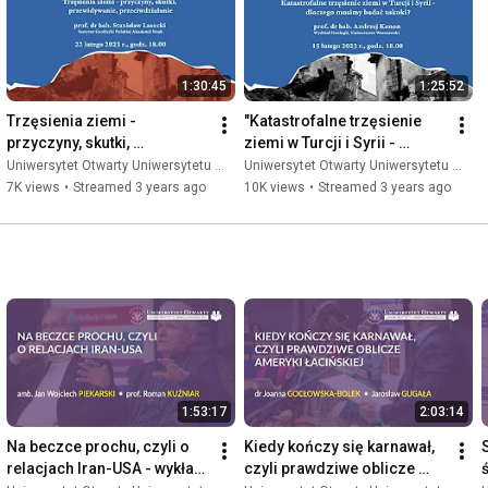
nie”, wygłoszony przez prof.
ii Nauk: 15.02.2023 r. wykład
my badać uskoki?”, wygłoszony
tetu Warszawskiego.
1:30:45
1:25:52
Trzęsienia ziemi - 
"Katastrofalne trzęsienie 
przyczyny, skutki, 
ziemi w Turcji i Syrii - 
przewidywanie, 
dlaczego musimy badać 
Uniwersytet Otwarty Uniwersytetu Warszawskiego
Uniwersytet Otwarty Uniwersytetu Warszawskiego
przeciwdziałanie
uskoki?" - wykład online
7K views
•
Streamed 3 years ago
10K views
•
Streamed 3 years ago
1:53:17
2:03:14
Na beczce prochu, czyli o 
Kiedy kończy się karnawał, 
relacjach Iran-USA - wykład 
czyli prawdziwe oblicze 