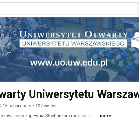
twarty Uniwersytetu Warsza
4.1K subscribers
•
102 videos
arszawskiego zapewnia Słuchaczom możliwość 
...more
adrę naukową i dydaktyczną UW kursach, bez względu 
z kwalifikacje zawodowe. 