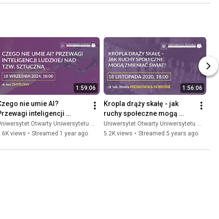
1:59:06
1:56:06
Czego nie umie AI? 
Kropla drąży skałę - jak 
Przewagi inteligencji 
ruchy społeczne mogą 
ludzkiej nad tzw. sztuczną - 
zmieniać świat? - wykład 
niwersytet Otwarty Uniwersytetu Warszawskiego
Uniwersytet Otwarty Uniwersytetu Warszawskiego
wykład online.
online
.6K views
•
Streamed 1 year ago
5.2K views
•
Streamed 5 years ago