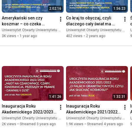
2:02:16
1:56:23
Amerykański sen czy 
Co kraj to obyczaj, czyli 
Ś
koszmar – co czeka 
dlaczego cały świat ma 
Amerykę po wyborach?
swoje smoki
Uniwersytet Otwarty Uniwersytetu Warszawskiego
Uniwersytet Otwarty Uniwersytetu Warszawskiego
U
3K views
•
1 year ago
402 views
•
2 years ago
1:41:26
1:32:31
Inauguracja Roku 
Inauguracja Roku 
Akademickiego 2022/2023 
Akademickiego 2021/2022 
– wykład prof. dr. hab. P. 
– wykład profesora 
Uniwersytet Otwarty Uniwersytetu Warszawskiego
Uniwersytet Otwarty Uniwersytetu Warszawskiego
U
Girdwoynia
Tomasza Bulika
2K views
•
Streamed 3 years ago
1.9K views
•
Streamed 4 years ago
5