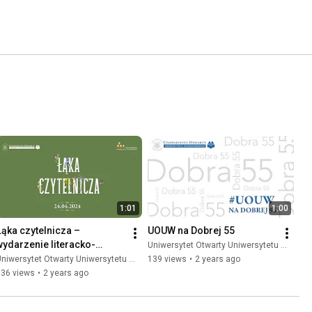
1:01
1:00
Łąka czytelnicza – 
UOUW na Dobrej 55
wydarzenie literacko-
Uniwersytet Otwarty Uniwersytetu Warszawskiego
muzyczne
niwersytet Otwarty Uniwersytetu Warszawskiego
139 views
•
2 years ago
136 views
•
2 years ago