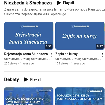
Niezbędnik Słuchacza
Play all
Zapraszamy do zapoznania się z filmami, które pomogą Państwu z
Słuchacza, zapisać się na kurs i opłacić go.
0:56
0:37
Rejestracja konta Słuchacza
Zapis na kursy
Uniwersytet Otwarty Uniwersytetu Warszawskiego
Uniwersytet Otwarty Uniwersytetu Warszawskiego
250 views
•
1 year ago
179 views
•
1 year ago
Debaty
Play all