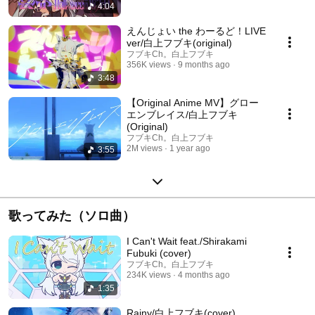
4:04
えんじょい the わーるど！LIVE
ver/白上フブキ(original)
フブキCh。白上フブキ
356K views
9 months ago
3:48
【Original Anime MV】グロー
エンブレイス/白上フブキ
(Original)
フブキCh。白上フブキ
2M views
1 year ago
3:55
歌ってみた（ソロ曲）
I Can't Wait feat./Shirakami
Fubuki (cover)
フブキCh。白上フブキ
234K views
4 months ago
1:35
Rainy/白上フブキ(cover)