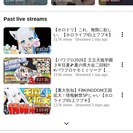
228K views
720K views
984K views
Fubuki]
Past live streams
【ホロドリ】これ、無限に欲し
い。【ホロライブ/白上フブキ】
217K views
Streamed 1 day ago
2:11:22
【パワプロ2026】王立天狐学園
３年目夏🌽夏の県大会二回戦!!
#パワプロケモミミリーグ【ホ
ロライブ/白上フブキ】
153K views
Streamed 1 day ago
3:27:35
【重大告知】FBKINGDOM王国
拡大！情報解禁SPじゃい【ホロ
ライブ/白上フブキ】
127K views
Streamed 3 days ago
1:03:45