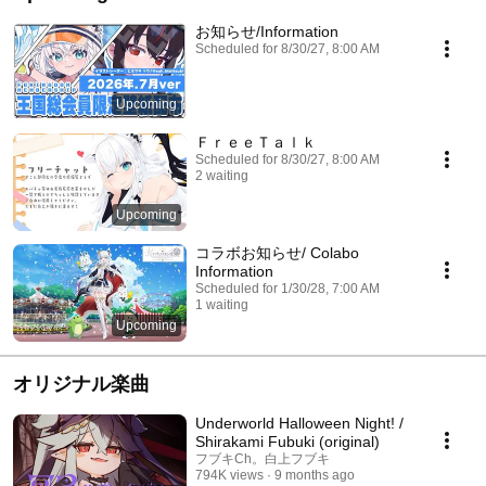
お知らせ/Information
Scheduled for 8/30/27, 8:00 AM
Upcoming
ＦｒｅｅＴａｌｋ
Scheduled for 8/30/27, 8:00 AM
2 waiting
Upcoming
コラボお知らせ/ Colabo
Information
Scheduled for 1/30/28, 7:00 AM
1 waiting
Upcoming
オリジナル楽曲
Underworld Halloween Night! /
Shirakami Fubuki (original)
フブキCh。白上フブキ
794K views
9 months ago