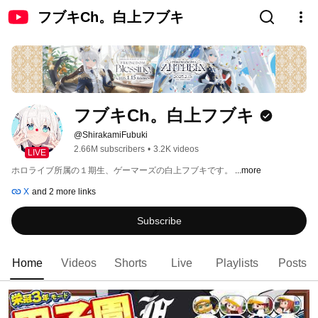
フブキCh。白上フブキ
フブキCh。白上フブキ
@ShirakamiFubuki
2.66M subscribers
•
3.2K videos
LIVE
ホロライブ所属の１期生、ゲーマーズの白上フブキです。 
...more
X
and 2 more links
Subscribe
Home
Videos
Shorts
Live
Playlists
Posts