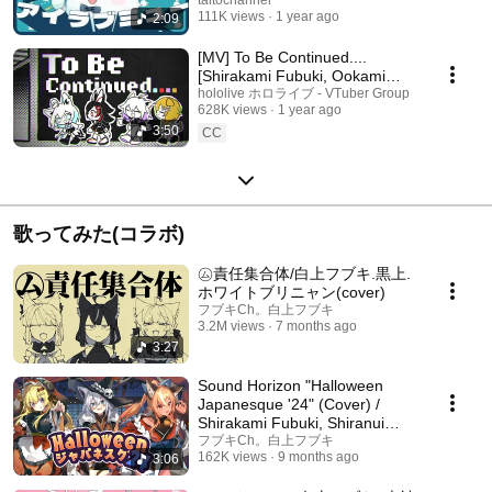
ルーヴコースター フューチャー
111K views
1 year ago
2:09
パフォーマーズ』収録曲より特
別公開！
[MV] To Be Continued....
[Shirakami Fubuki, Ookami
Mio, Nekomata Okayu, Inugami
hololive ホロライブ - VTuber Group
628K views
1 year ago
Korone]
3:50
CC
歌ってみた(コラボ)
㋰責任集合体/白上フブキ.黒上.
ホワイトブリニャン(cover)
フブキCh。白上フブキ
3.2M views
7 months ago
3:27
Sound Horizon "Halloween
Japanesque '24" (Cover) /
Shirakami Fubuki, Shiranui
Flare, Tsunomaki Wa...
フブキCh。白上フブキ
162K views
9 months ago
3:06