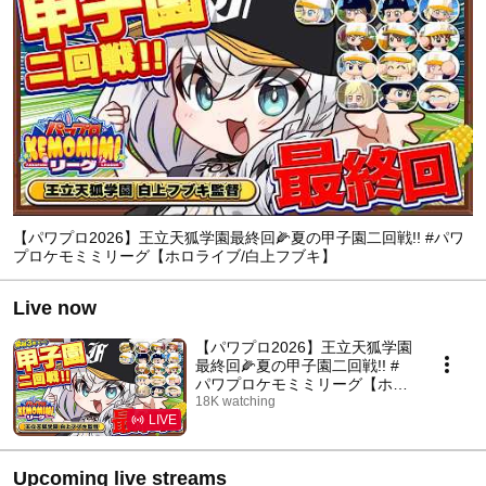
【パワプロ2026】王立天狐学園最終回🌽夏の甲子園二回戦!! #パワ
プロケモミミリーグ【ホロライブ/白上フブキ】
Live now
【パワプロ2026】王立天狐学園
最終回🌽夏の甲子園二回戦!! #
パワプロケモミミリーグ【ホロ
ライブ/白上フブキ】
18K watching
LIVE
Upcoming live streams