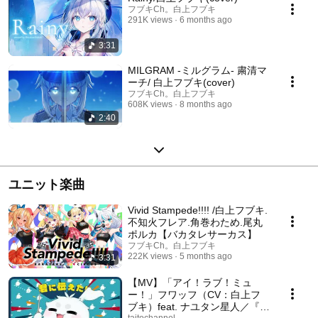
フブキCh。白上フブキ
291K views
6 months ago
3:31
MILGRAM -ミルグラム- 粛清マ
ーチ/ 白上フブキ(cover)
フブキCh。白上フブキ
608K views
8 months ago
2:40
ユニット楽曲
Vivid Stampede!!!! /白上フブキ.
不知火フレア.角巻わため.尾丸
ポルカ【バカタレサーカス】
フブキCh。白上フブキ
222K views
5 months ago
3:31
【MV】「アイ！ラブ！ミュ
ー！」フワッフ（CV：白上フ
ブキ）feat. ナユタン星人／『グ
taitochannel