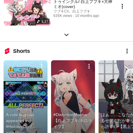
トゥインクル/ 白上フブキ×大神
ミオ(cover)
フブキCh。白上フブキ
635K views
10 months ago
3:37
Shorts
A cute bug has 
#DistortionMoona 
はぁ……こなた
appeared in 
【白上フブキ/ホロラ
るせぇんだが奢
#HololiveDori! 
イブ】
ら許す👉【黒上
[Hololive/Shirakami 
キ×天音こなた】