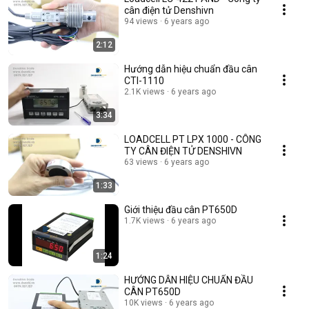
cân điện tử Denshivn
94 views
6 years ago
2:12
Hướng dẫn hiệu chuẩn đầu cân
CTI-1110
2.1K views
6 years ago
3:34
LOADCELL PT LPX 1000 - CÔNG
TY CÂN ĐIỆN TỬ DENSHIVN
63 views
6 years ago
1:33
Giới thiệu đầu cân PT650D
1.7K views
6 years ago
1:24
HƯỚNG DẪN HIỆU CHUẨN ĐẦU
CÂN PT650D
10K views
6 years ago