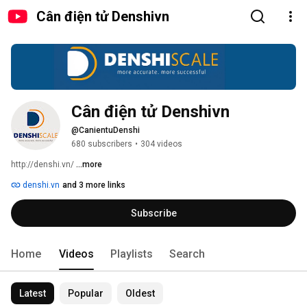
Cân điện tử Denshivn
Cân điện tử Denshivn
@CanientuDenshi
680 subscribers
•
304 videos
http://denshi.vn/ 
...more
denshi.vn
and 3 more links
Subscribe
Home
Videos
Playlists
Search
Latest
Popular
Oldest