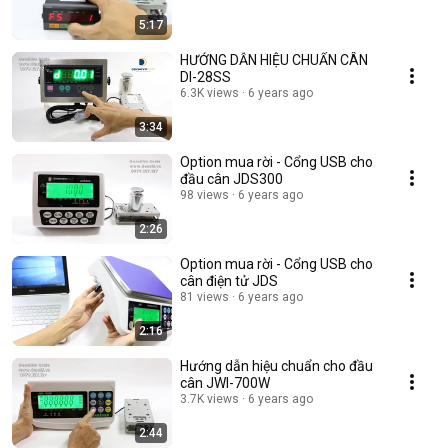
5:17
HƯỚNG DẪN HIỆU CHUẨN CÂN
DI-28SS
6.3K views
6 years ago
3:34
Option mua rời - Cổng USB cho
đầu cân JDS300
98 views
6 years ago
2:26
Option mua rời - Cổng USB cho
cân điện tử JDS
81 views
6 years ago
2:16
Hướng dẫn hiệu chuẩn cho đầu
cân JWI-700W
3.7K views
6 years ago
2:44