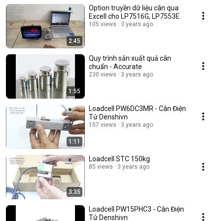
Option truyền dữ liệu cân qua
Excell cho LP7516G, LP7553E
105 views
3 years ago
2:45
Quy trình sản xuất quả cân
chuẩn - Accurate
230 views
3 years ago
1:55
Loadcell PW6DC3MR - Cân Điện
Tử Denshivn
157 views
3 years ago
1:11
Loadcell STC 150kg
85 views
3 years ago
3:35
Loadcell PW15PHC3 - Cân Điện
Tử Denshivn