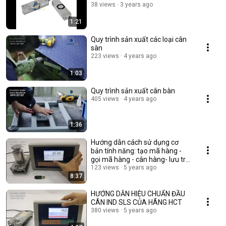
38 views
3 years ago
1:21
Quy trình sản xuất các loại cân
sàn
223 views
4 years ago
1:03
Quy trình sản xuất cân bàn
405 views
4 years ago
1:36
Hướng dẫn cách sử dụng cơ
bản tính năng: tạo mã hàng -
gọi mã hàng - cân hàng- lưu trữ
dữ liệu cân
123 views
5 years ago
8:37
HƯỚNG DẪN HIỆU CHUẨN ĐẦU
CÂN IND SLS CỦA HÃNG HCT
380 views
5 years ago