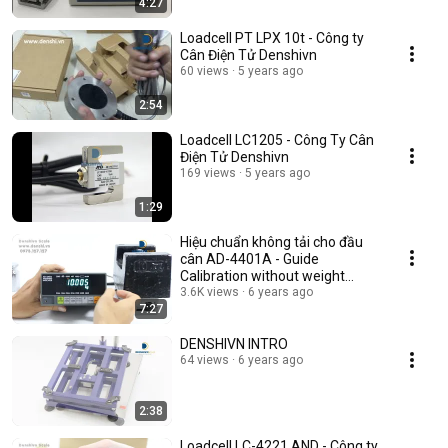
4:27
Loadcell PT LPX 10t - Công ty
Cân Điện Tử Denshivn
60 views
5 years ago
2:54
Loadcell LC1205 - Công Ty Cân
Điện Tử Denshivn
169 views
5 years ago
1:29
Hiệu chuẩn không tải cho đầu
cân AD-4401A - Guide
Calibration without weight
indicator AD-4401A
3.6K views
6 years ago
7:27
DENSHIVN INTRO
64 views
6 years ago
2:38
Loadcell LC-4221 AND - Công ty