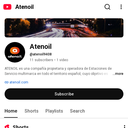
Atenoil
Atenoil
@atenoil9408
11 subscribers
•
1 video
ATENOIL es una compañía propietaria y operadora de Estaciones de 
Servicio multimarca en todo el territorio español, cuyo objetivo es 
...more
convertirse en el líder del sector, apostando por potenciar además todos 
atenoil.com
los servicios complementarios para el consumidor actual, a través de 
acuerdos con los mejores partners de retail, tiendas de conveniencia y 
Subscribe
restauración. 
Home
Shorts
Playlists
Search
Shorts