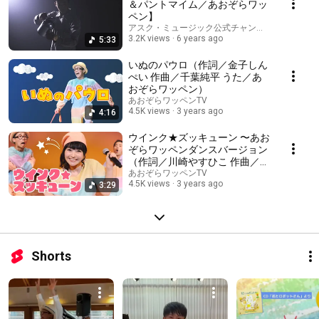
＆パントマイム／あおぞらワッ
ペン】
アスク・ミュージック公式チャンネル
3.2K views
6 years ago
5:33
いぬのパウロ（作詞／金子しん
ぺい 作曲／千葉純平 うた／あ
おぞらワッペン）
あおぞらワッペンTV
4.5K views
3 years ago
4:16
ウインク★ズッキューン 〜あお
ぞらワッペンダンスバージョン
（作詞／川崎やすひこ 作曲／山
田リイコ うた／あおぞらワッペ
あおぞらワッペンTV
4.5K views
3 years ago
3:29
ン））
Shorts