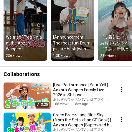
We tried "Frog Ninja" 
[Announcement] 
【３番】にじ　 
at the Aozora 
The most fun! Drum 
あおぞらワッペ
Wappen 
picture book [with 
（作詞／新沢と
kindergarten live 
songs and rokuon] 
こ 作曲／中川ひ
236 views
1.3K views
28K views
show! 
released! 
か 編曲／籠島裕
#AozoraWappen 
#BlueSkyPatch
〈CD『花とロボ
#FrogNinja
さん』より〉【
Collaborations
話】#Shorts
[Live Performance] Your Yell |
Aozora Wappen Family Live
2026 in Shibuya
あおぞらワッペンTV and アスク・ミュージック
168 views
1 day ago
3:25
Green Breeze and Blue Sky
(from the Seto-chan CD Book) |
Aozora Wappen [Supervised by
Akemi Fujiw...
あおぞらワッペンTV and アスク・ミュージック