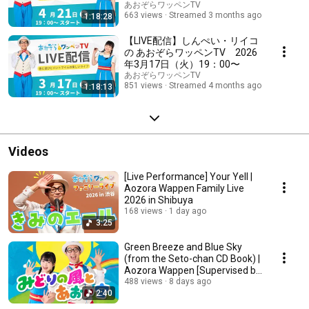
あおぞらワッペンTV
663 views
Streamed 3 months ago
1:18:28
【LIVE配信】しんぺい・リイコ
の あおぞらワッペンTV 2026
年3月17日（火）19：00〜
あおぞらワッペンTV
851 views
Streamed 4 months ago
1:18:13
Videos
[Live Performance] Your Yell |
Aozora Wappen Family Live
2026 in Shibuya
168 views
1 day ago
3:25
Green Breeze and Blue Sky
(from the Seto-chan CD Book) |
Aozora Wappen [Supervised by
Akemi Fujiw...
488 views
8 days ago
2:40