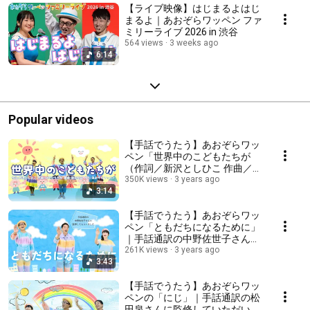
【ライブ映像】はじまるよはじ
まるよ｜あおぞらワッペン ファ
ミリーライブ 2026 in 渋谷
564 views
3 weeks ago
6:14
Popular videos
【手話でうたう】あおぞらワッ
ペン「世界中のこどもたちが
（作詞／新沢としひこ 作曲／中
川ひろたか 編曲／籠島裕昌）」
350K views
3 years ago
3:14
〈CD「みんなきれいな空なん
だ」より〉
【手話でうたう】あおぞらワッ
ペン「ともだちになるために」
｜手話通訳の中野佐世子さんに
監修してもらいました！
261K views
3 years ago
3:43
【手話でうたう】あおぞらワッ
ペンの「にじ」｜手話通訳の松
田泉さんに監修していただいて