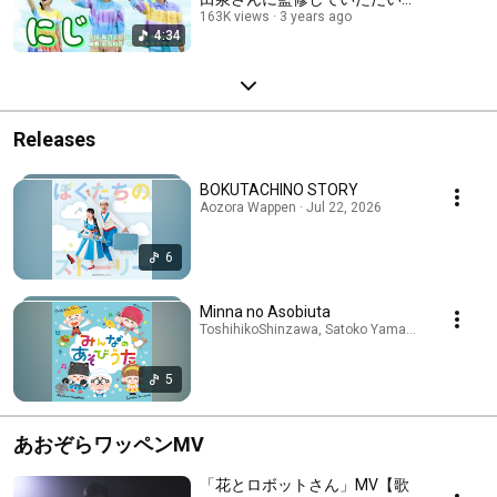
より繊細な表現になりました！
163K views
3 years ago
4:34
Releases
BOKUTACHINO STORY
Aozora Wappen · Jul 22, 2026
6
Minna no Asobiuta
ToshihikoShinzawa, Satoko Yamano, Asami Mori,
5
あおぞらワッペンMV
「花とロボットさん」MV【歌