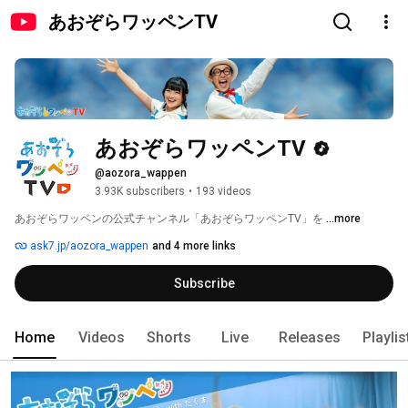
あおぞらワッペンTV
あおぞらワッペンTV
@aozora_wappen
3.93K subscribers
•
193 videos
あおぞらワッペンの公式チャンネル「あおぞらワッペンTV」を 
...more
ask7.jp/aozora_wappen
and 4 more links
Subscribe
Home
Videos
Shorts
Live
Releases
Playlis