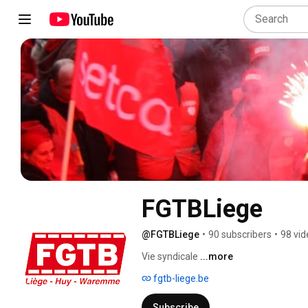
FGTBLiege
@FGTBLiege
•
90 subscribers
•
98 vid
Vie syndicale 
...more
fgtb-liege.be
Subscribe