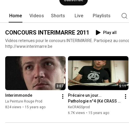
Home
Videos
Shorts
Live
Playlists
CONCOURS INTERIMARRE 2011
Play all
Vidéos retenues pour le concours INTERIMARRE. Participez au conco
http://www.interimarre.be
3:07
5:11
Interimmonde
Précaire un jour... 
Pathologie n°4 (Ké CRASS 
La Peinture Rouge Prod
Prod.)
824 views
•
15 years ago
KeCRASSprod
6.7K views
•
15 years ago