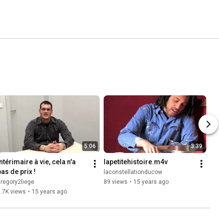
5:06
3:39
ntérimaire à vie, cela n'a 
lapetitehistoire.m4v
pas de prix !
laconstellationducow
regory2liege
89 views
•
15 years ago
.7K views
•
15 years ago