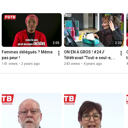
2:05
2:33
Femmes délégués ? Même 
ON EN A GROS ! #24 // 
pas peur !
Télétravail "Tout-e seul-e, on 
est moins fort-e"
141 views
•
2 years ago
243 views
•
4 years ago