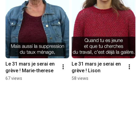
Le 31 mars je serai en 
Le 31 mars je serai en 
grève ! Marie-therese
grève ! Lison
67 views
58 views