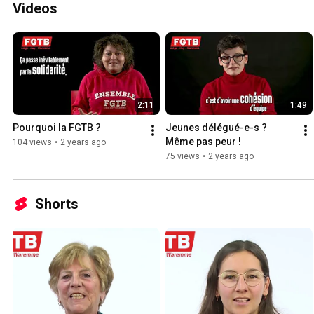
Videos
2:11
1:49
Pourquoi la FGTB ?
Jeunes délégué-e-s ? 
Même pas peur !
104 views
•
2 years ago
75 views
•
2 years ago
Shorts