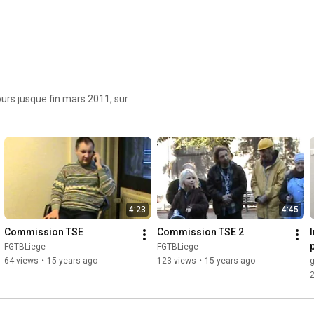
urs jusque fin mars 2011, sur
4:23
4:45
Commission TSE
Commission TSE 2
I
FGTBLiege
FGTBLiege
64 views
•
15 years ago
123 views
•
15 years ago
g
2