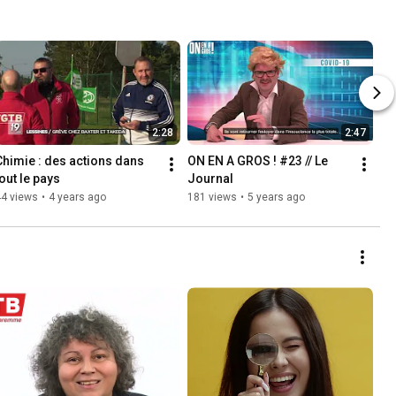
2:28
2:47
Chimie : des actions dans 
ON EN A GROS ! #23 // Le 
tout le pays
Journal
44 views
•
4 years ago
181 views
•
5 years ago