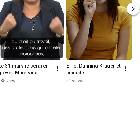
Le 31 mars je serai en 
Effet Dunning Kruger et 
grève ! Minervina
biais de 
représentativité
185 views
51 views