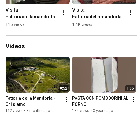
Visita 
Visita 
Fattoriadellamandorla.i
Fattoriadellamandorla.i
t
t
115 views
1.4K views
Videos
0:52
1:05
Fattoria della Mandorla - 
PASTA CON POMODORINI AL 
Chi siamo
FORNO
112 views
•
3 months ago
182 views
•
3 years ago