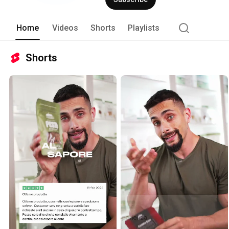
preziosa risorsa del nostro territorio: l
Home
Videos
Shorts
Playlists
Shorts