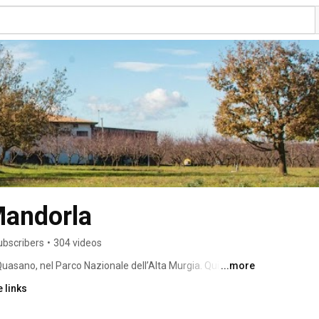
Mandorla
ubscribers
•
304 videos
uasano, nel Parco Nazionale dell’Alta Murgia. Qui, 
...more
are il nostro sogno. Volevamo contribuire a rendere il 
 links
 basato sui valori in cui crediamo: il rispetto 
rritorio e la sostenibilità. A cosa abbiamo pensato? A una 