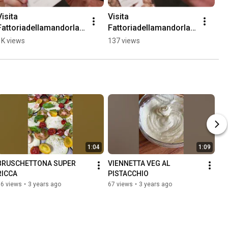
isita 
Visita 
Fattoriadellamandorla.i
Fattoriadellamandorla.i
t
1K views
137 views
1:04
1:09
BRUSCHETTONA SUPER 
VIENNETTA VEG AL 
RICCA
PISTACCHIO
56 views
•
3 years ago
67 views
•
3 years ago