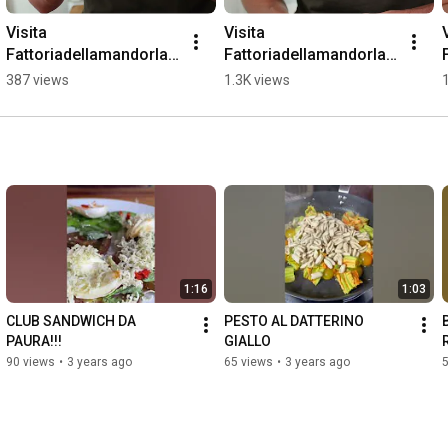
Visita 
Visita 
V
Fattoriadellamandorla.i
Fattoriadellamandorla.i
t
t
t
387 views
1.3K views
1:16
1:03
CLUB SANDWICH DA 
PESTO AL DATTERINO 
PAURA!!!
GIALLO
90 views
•
3 years ago
65 views
•
3 years ago