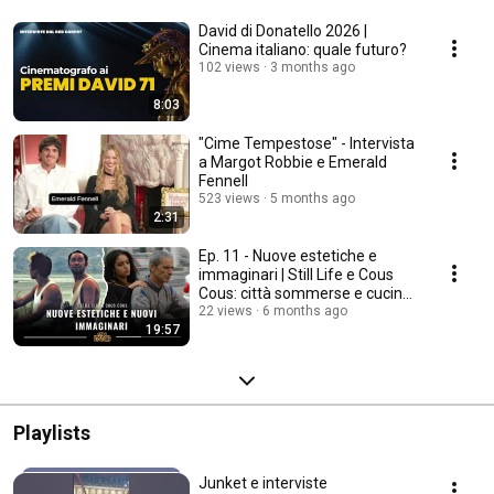
David di Donatello 2026 |
Cinema italiano: quale futuro?
102 views
3 months ago
8:03
"Cime Tempestose" - Intervista
a Margot Robbie e Emerald
Fennell
523 views
5 months ago
2:31
Ep. 11 - Nuove estetiche e
immaginari | Still Life e Cous
Cous: città sommerse e cucine
politiche
22 views
6 months ago
19:57
Playlists
Junket e interviste