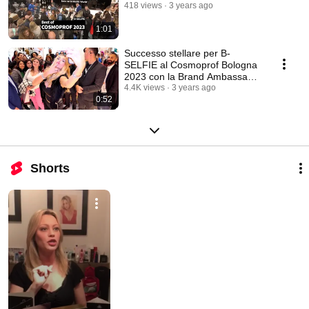
418 views
3 years ago
1:01
Successo stellare per B-
SELFIE al Cosmoprof Bologna
2023 con la Brand Ambassador
Valeria Marini.
4.4K views
3 years ago
0:52
Shorts