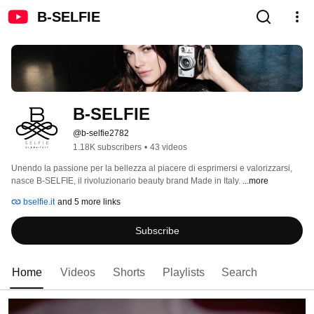
B-SELFIE
B-SELFIE
@b-selfie2782
1.18K subscribers
•
43 videos
Unendo la passione per la bellezza al piacere di esprimersi e valorizzarsi, 
nasce B-SELFIE, il rivoluzionario beauty brand Made in Italy. 
...more
bselfie.it
and 5 more links
Subscribe
Home
Videos
Shorts
Playlists
Search