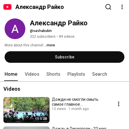
Александр Райко
Александр Райко
@sashabukin
322 subscribers
•
89 videos
More about this channel
...more
Subscribe
Home
Videos
Shorts
Playlists
Search
Videos
Дожди не смогли смыть
самое главное...
13 views
1 month ago
0:28
Дождь в Тирасполе - 22 мая