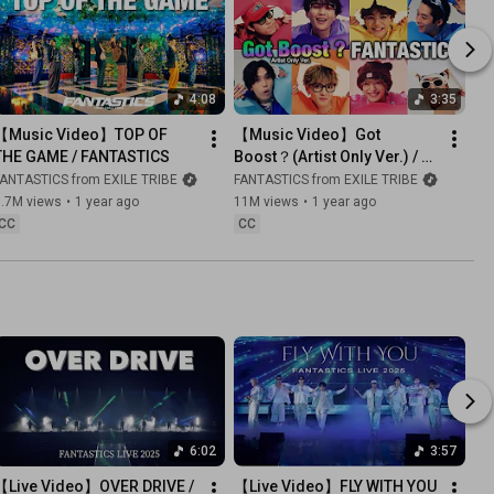
4:08
3:35
【Music Video】TOP OF 
【Music Video】Got 
THE GAME / FANTASTICS
Boost？(Artist Only Ver.) / 
FANTASTICS
FANTASTICS from EXILE TRIBE
FANTASTICS from EXILE TRIBE
3.7M views
•
1 year ago
11M views
•
1 year ago
CC
CC
6:02
3:57
【Live Video】OVER DRIVE / 
【Live Video】FLY WITH YOU 