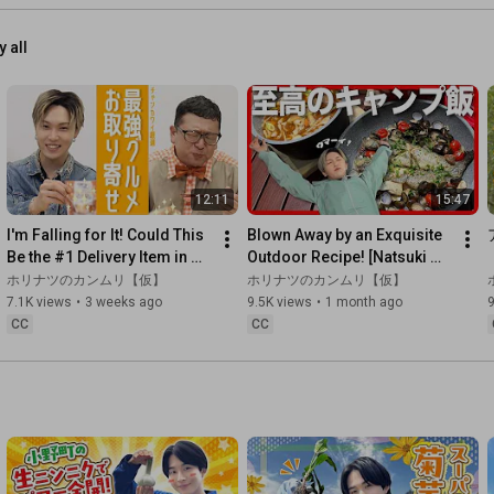
y all
12:11
15:47
I'm Falling for It! Could This 
Blown Away by an Exquisite 
Be the #1 Delivery Item in 
Outdoor Recipe! [Natsuki 
the Tokai Region!?
Hori of FANTASTICS x 
ホリナツのカンムリ【仮】
ホリナツのカンムリ【仮】
Nishimura of Viking]
7.1K views
•
3 weeks ago
9.5K views
•
1 month ago
9
CC
CC