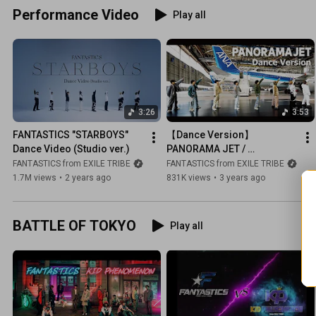
Performance Video
Play all
3:26
3:53
FANTASTICS "STARBOYS" 
【Dance Version】 
Dance Video (Studio ver.)
PANORAMA JET / 
FANTASTICS×ANA Special 
FANTASTICS from EXILE TRIBE
FANTASTICS from EXILE TRIBE
Collaboration
1.7M views
•
2 years ago
831K views
•
3 years ago
BATTLE OF TOKYO
Play all