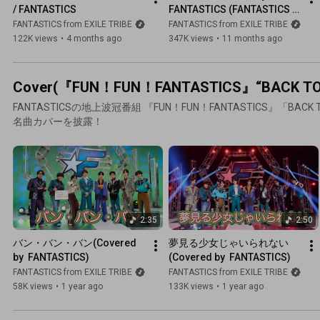
/ FANTASTICS
FANTASTICS (FANTASTICS 
LIVE 2025 "RISING 
FANTASTICS from EXILE TRIBE
FANTASTICS from EXILE TRIBE
BUTTERFLY" ＠SAITAMA 
122K views
•
4 months ago
347K views
•
11 months ago
SUPER ARENA)
Cover(『FUN！FUN！FANTASTICS』“BACK
FANTASTICSの地上波冠番組 『FUN！FUN！FANTASTICS』「BA
名曲カバーを披露！
2:35
2:50
バン・バン・バン(Covered 
夢見る少女じゃいられない
by  FANTASTICS)
(Covered by  FANTASTICS)
FANTASTICS from EXILE TRIBE
FANTASTICS from EXILE TRIBE
58K views
•
1 year ago
133K views
•
1 year ago