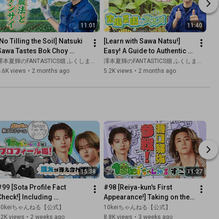
11:01
11:40
No Tilling the Soil] Natsuki 
[Learn with Sawa Natsu!] 
Sawa Tastes Bok Choy 
Easy! A Guide to Authentic 
Grown Using Natural 
Home Gardening Even on 
澤本夏輝のFANTASTICS畑 ふくしま農活レポート
澤本夏輝のFANTASTICS畑 ふくしま農活レポート
Farming Methods
Your Balcony
.6K views
•
2 months ago
5.2K views
•
2 months ago
15:38
11:27
#99 [Sota Profile Fact 
#98 [Reiya-kun's First 
Check!] Including 
Appearance!] Taking on the 
predictions for that member 
10kei Channel Dare Board 
10keiちゃんねる【公式】
10keiちゃんねる【公式】
too!
Game!
22K views
•
2 weeks ago
8.8K views
•
3 weeks ago