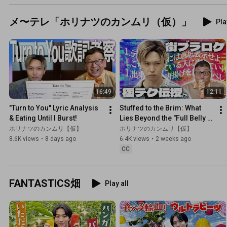
潟100米る傑作選】
メ〜テレ「ホリナツのカンムリ（仮）」
Pla
16:49
12:11
"Turn to You" Lyric Analysis 
Stuffed to the Brim: What 
& Eating Until I Burst!
Lies Beyond the "Full Belly 
Tour"… A New Frontier!?
ホリナツのカンムリ【仮】
ホリナツのカンムリ【仮】
8.6K views
•
8 days ago
6.4K views
•
2 weeks ago
CC
FANTASTICS畑
Play all