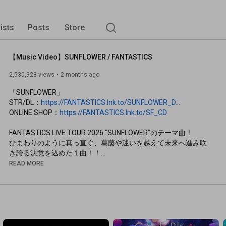
lists
Posts
Store
【Music Video】SUNFLOWER / FANTASTICS
2,530,923 views
2 months ago
「SUNFLOWER」

STR/DL：
https://FANTASTICS.lnk.to/SUNFLOWER_D...
ONLINE SHOP：
https://FANTASTICS.lnk.to/SF_CD
FANTASTICS LIVE TOUR 2026 “SUNFLOWER”のテーマ曲！

ひまわりのように真っ直ぐ、葛藤や迷いを越えて未来へ進み咲
き誇る決意を込めた１曲！！

READ MORE
今作のMusic Videoでは歌詞の世界観を元に、これまでの
FANTASTICSの軌跡を新たな視点でオリジナルのストーリーと
して描かれている。

これまでの物語を紡ぎ、これからの物語を刻むパフォーマンス
に注目してください。
