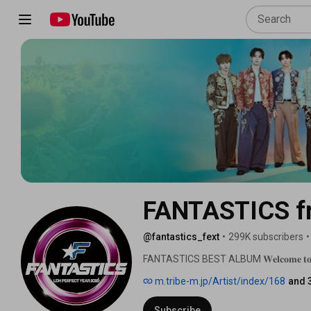
FANTASTICS f
@fantastics_fext
•
299K subscribers
•
FANTASTICS BEST ALBUM 𝐖𝐞𝐥𝐜𝐨𝐦𝐞 𝐭𝐨 𝐒
m.tribe-m.jp/Artist/index/168
and 
Subscribe