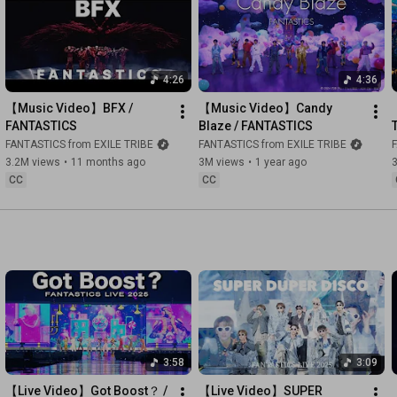
Director : Ayano Seki (SHARKS)

Director of Photography：Koji Matsuura

Producer : Tomohiko Nobuchika (Noble Plus)

Production Manager : Himeka Yoshinari (Noble Plus)

4:26
4:36
Production: Noble Plus Inc.

【Music Video】BFX / 
【Music Video】Candy 
Words: LOAR

FANTASTICS
Blaze / FANTASTICS
Music: Chaki Zulu, LOAR

FANTASTICS from EXILE TRIBE
FANTASTICS from EXILE TRIBE
Choreographed by SEKAI

3.2M views
•
11 months ago
3M views
•
1 year ago
CC
CC
またCDにはレギュラーを務めるテレビ朝日の冠番組「ファンタ
スティックPARK」内で進行していた

楽曲制作プロジェクトにて制作されたメンバー紹介ソング
「PUMP IT UP!」、

オールドスクールなHIP-HOPグルーヴを現代的かつアグレッシ
ブに表現した

FANTASTICSの新たな力となるバンガーソング「HANDS UP」
を含む全８曲収録！！

MV盤には表題曲「SUNFLOWER」のMusic Videoに加えMusic 
Video Making Movieを、

3:58
3:09
LIVE盤にはFANTASTICS LIVE TOUR 2025 ”BUTTERFLY 
EFFECT”から

【Live Video】Got Boost？ / 
【Live Video】SUPER 