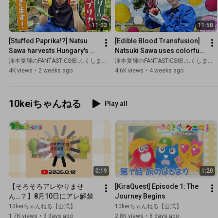
11:03
11:58
[Stuffed Paprika!?] Natsu 
[Edible Blood Transfusion] 
Sawa harvests Hungary's 
Natsuki Sawa uses colorful 
specialty "TV Paprika"
beets to make a super 
澤本夏輝のFANTASTICS畑 ふくしま農活レポート
澤本夏輝のFANTASTICS畑 ふくしま農活レポート
nutritious dish!
4K views
•
2 weeks ago
4.6K views
•
4 weeks ago
10keiちゃんねる
Play all
0:19
1:20
【そろそろアレやりませ
[KiraQuest] Episode 1: The 
ん…？】8月10日にアレ解禁
Journey Begins
10keiちゃんねる【公式】
10keiちゃんねる【公式】
1.7K views
•
3 days ago
2.8K views
•
8 days ago