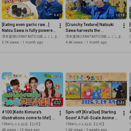
9:47
10:18
[Eating even garlic raw...] 
[Crunchy Texture] Natsuki 
[
Natsu Sawa is fully powered 
Sawa harvests the 
up by garlic from Ono Town
superfood "Jerusalem 
澤本夏輝のFANTASTICS畑 ふくしま農活レポート
澤本夏輝のFANTASTICS畑 ふくしま農活レポート
artichoke"!
3.7K views
•
1 month ago
4.4K views
•
1 month ago
4
4:27
0:41
#100 [Keito Kimura's 
Spin-off [KiraQue] Starting 
illustrations come to life!] 
Soon! A Full-Scale Anime 
All-star voice cast revealed! 
from 10kei Channel
10keiちゃんねる【公式】
10keiちゃんねる【公式】
KiraQue finally b...
4K views
•
10 days ago
1.6K views
•
2 weeks ago