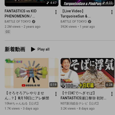
4:47
4:33
FANTASTICS vs KID 
【Live Video】
PHENOMENON / 
TurquoiseSun & 
TurquoiseSun & 
PinkPurpleMoon / 
BATTLE OF TOKYO
BATTLE OF TOKYO
PinkPurpleMoon (Music 
FANTASTICS vs KID 
2.2M views
•
2 years ago
392K views
•
1 year ago
Video)
PHENOMENON
CC
新着動画
Play all
0:19
6:28
【そろそろアレやりませ
【十日町でへぎそば】
ん…？】8月10日にアレ解禁
FANTASTICS瀬口黎弥 初対面
の人と一瞬で仲良くなる天才
10keiちゃんねる【公式】
NST新潟総合テレビ【公式】
だった！米を育てる女子サッ
1.7K views
•
3 days ago
3.2K views
•
8 days ago
カーチームとの出会いも【新