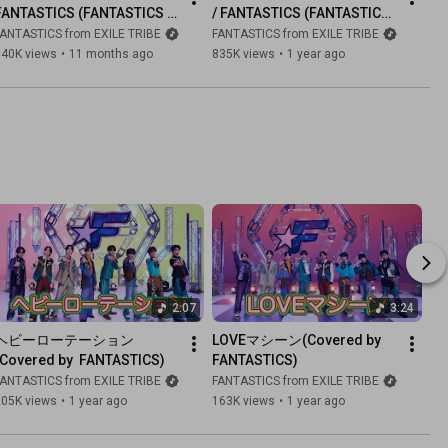
FANTASTICS (FANTASTICS 
/ FANTASTICS (FANTASTICS 
LIVE 2025 ＠SAITAMA SUPER 
LIVE 2025 ＠SAITAMA SUPER 
FANTASTICS from EXILE TRIBE
FANTASTICS from EXILE TRIBE
ARENA)
ARENA)
340K views
•
11 months ago
835K views
•
1 year ago
2:07
3:24
ヘビーローテーション
LOVEマシーン(Covered by  
(Covered by  FANTASTICS)
FANTASTICS)
FANTASTICS from EXILE TRIBE
FANTASTICS from EXILE TRIBE
205K views
•
1 year ago
163K views
•
1 year ago