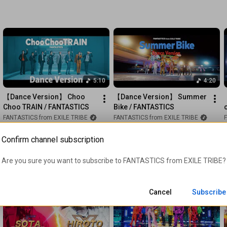
■CD■ ※4形態共通

1. Introduction

2. SUNFLOWER

3. HANDS UP

4. PUMP IT UP!

5. BFX (FANTASTICS LIVE TOUR 2025 ”BUTTERFLY EFFECT”)

6. SUNFLOWER (Instrumental)

7. HANDS UP (Instrumental)

5:10
4:20
8. PUMP IT UP! (Instrumental)

【Dance Version】 Choo 
【Dance Version】 Summer 
Choo TRAIN / FANTASTICS
Bike / FANTASTICS
■DVD【MV盤】※RZCD-67579/Bのみ 

FANTASTICS from EXILE TRIBE
FANTASTICS from EXILE TRIBE
1. SUNFLOWER (Music Video)

2.2M views
•
3 years ago
485K views
•
3 years ago
2. SUNFLOWER (Music Video Making Movie) 

Confirm channel subscription
※スマプラフォト(MV Ver.)封入

Are you sure you want to subscribe to 
FANTASTICS from EXILE TRIBE
?
■DVD/Blu-ray【LIVE盤】※RZCD-67577/B～C・67578/B～C 2
形態共通 

FANTASTICS LIVE TOUR 2025 ”BUTTERFLY EFFECT”

Cancel
Subscribe
FANTASTICS LIVE TOUR 2025 ”BUTTERFLY EFFECT” Making 
Movie

※スマプラフォト(LIVE Ver.)封入]