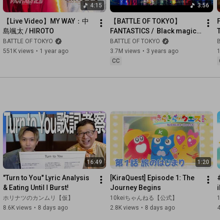
4:15
3:56
【Live Video】MY WAY：中
【BATTLE OF TOKYO】
島颯太 / HIROTO
FANTASTICS /  Black magic 
(Music Video)
BATTLE OF TOKYO
BATTLE OF TOKYO
551K views
•
1 year ago
3.7M views
•
3 years ago
CC
16:49
1:20
"Turn to You" Lyric Analysis 
[KiraQuest] Episode 1: The 
& Eating Until I Burst!
Journey Begins
i
ホリナツのカンムリ【仮】
10keiちゃんねる【公式】
K
8.6K views
•
8 days ago
2.8K views
•
8 days ago