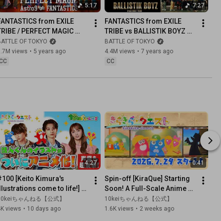
5:17
7:27
FANTASTICS from EXILE 
FANTASTICS from EXILE 
TRIBE / PERFECT MAGIC 
TRIBE vs BALLISTIK BOYZ 
(Music Video)
from EXILE TRIBE / SHOCK 
BATTLE OF TOKYO
BATTLE OF TOKYO
THE WORLD
1.7M views
•
5 years ago
4.4M views
•
7 years ago
CC
CC
4:27
0:41
#100 [Keito Kimura's 
Spin-off [KiraQue] Starting 
llustrations come to life!] 
Soon! A Full-Scale Anime 
All-star voice cast revealed! 
from 10kei Channel
10keiちゃんねる【公式】
10keiちゃんねる【公式】
iraQue finally b...
4K views
•
10 days ago
1.6K views
•
2 weeks ago