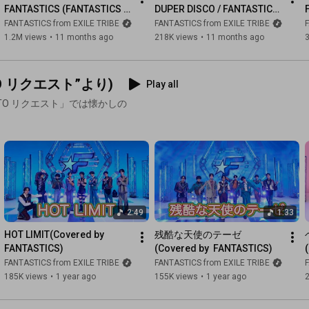
2025年11月に開催された有明公演の映像とMaking Movieをそ
FANTASTICS (FANTASTICS 
DUPER DISCO / FANTASTICS 
れぞれ収録！！

LIVE 2025 "RISING 
(FANTASTICS LIVE 2025 ＠
FANTASTICS from EXILE TRIBE
FANTASTICS from EXILE TRIBE
BUTTERFLY" ＠SAITAMA 
SAITAMA SUPER ARENA)
1.2M views
•
11 months ago
218K views
•
11 months ago
【商品形態】

SUPER ARENA)
①【LIVE盤】(CD+2DVD)

品番：RZCD-67577/B~C 価格：¥9,000(税込)

 TO リクエスト”より)
Play all
初回仕様：トレーディングカードA(全8種中1種ランダム)封入

封入特典：スマプラフォト (LIVE ver.)

CK TO リクエスト」では懐かしの
②【LIVE盤】(CD+2Blu-ray)

品番：RZCD-67578/B~C 価格：¥9,000(税込)

初回仕様：トレーディングカードA(全8種中1種ランダム)封入

封入特典：スマプラフォト (LIVE ver.)

③【MV盤】(CD+DVD)

品番：RZCD-67579/B 価格：¥2,500(税込)

2:49
1:33
初回仕様：トレーディングカードB(全8種中1種ランダム)封入

HOT LIMIT(Covered by  
残酷な天使のテーゼ
封入特典：スマプラフォト  (MV ver.)

FANTASTICS)
(Covered by  FANTASTICS)
FANTASTICS from EXILE TRIBE
FANTASTICS from EXILE TRIBE
④【CD ONLY】(CD)

185K views
•
1 year ago
155K views
•
1 year ago
品番：RZCD-67580 価格：¥1,700(税込)

初回仕様：トレーディングカードC(全8種中1種ランダム)封入
