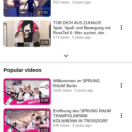
653 views
4 years ago
1:01
TOB DICH AUS ZUHAUS!
Spiel, Spaß und Bewegung mit
RossTeil 6: Wer suchet, der
findet
574 views
5 years ago
3:09
Popular videos
Willkommen im SPRUNG
RAUM Berlin
102K views
9 years ago
3:38
Eröffnung des SPRUNG.RAUM
TRAMPOLINPARK
KÖLN/BONN IN TROISDORF
64K views
6 years ago
1:53