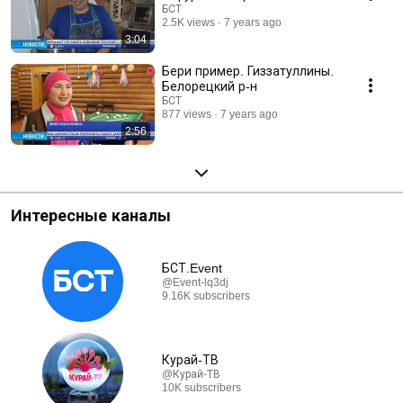
БСТ
2.5K views
7 years ago
3:04
Бери пример. Гиззатуллины.
Белорецкий р-н
БСТ
877 views
7 years ago
2:56
Интересные каналы
БСТ.Event
@Event-lq3dj
9.16K subscribers
Курай-ТВ
@Курай-ТВ
10K subscribers