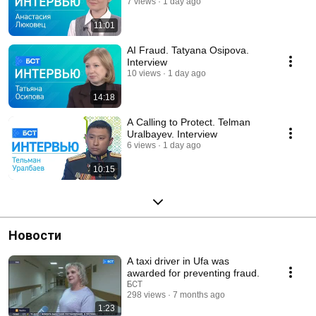
7 views
1 day ago
11:01
AI Fraud. Tatyana Osipova.
Interview
10 views
1 day ago
14:18
A Calling to Protect. Telman
Uralbayev. Interview
6 views
1 day ago
10:15
Новости
A taxi driver in Ufa was
awarded for preventing fraud.
БСТ
298 views
7 months ago
1:23