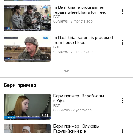
In Bashkiria, a programmer
repairs wheelchairs for free.
БСТ
60 views
7 months ago
2:03
In Bashkiria, serum is produced
from horse blood.
БСТ
65 views
7 months ago
2:22
Бери пример
Бери пример. Воробьевы.
г.Уфа
БСТ
856 views
7 years ago
2:51
Бери пример. Юлуковы.
Гафурийский р-н