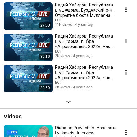
Главы Башкортостана Радия Хабирова, которая обычно остаётся
Радий Хабиров. Республика
за кадром. Съемочная группа сопровождает Главу Башкортостана
в его рабочих поездках по городам и районам республики. Как
LIVE #дома. Буздякский р-н.
правило, на телевидении такие поездки освещаются в рамках
Открытие бюста Муллаяна
выпусков новостей и включают в себя лишь небольшую часть
Халикова, март 2022 г
БСТ
информации. В программе «Республика LIVE» работа Главы
11K views
4 years ago
27:50
региона будет представлена в более широком формате и с
несколько иной стороны: как и о чём Радий Хабиров общается с
Радий Хабиров. Республика
людьми, какие задачи он ставит местным чиновникам, какие
LIVE #дома. г. Уфа.
выводы делает по итогам поездок по республике. На эти и другие
«Агрокомплекс-2022». Часть
вопросы руководитель региона отвечает в ходе общения с
2
БСТ
ведущей проекта Еленой Прочаковской.
3K views
4 years ago
36:16
Радий Хабиров. Республика
LIVE #дома. г. Уфа.
«Агрокомплекс-2022». Часть
1
БСТ
2K views
4 years ago
29:30
Videos
Diabetes Prevention. Anastasia
Lyukovets. Interview