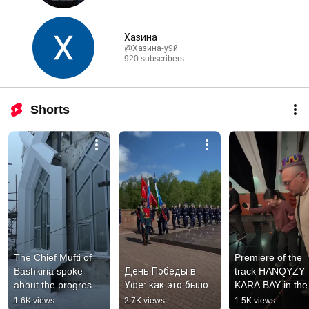
Хазина
@Хазина-у9й
920 subscribers
Shorts
The Chief Mufti of 
Premiere of the 
Bashkiria spoke 
День Победы в 
track HANQYZY –
about the progress 
Уфе: как это было.
KARA BAY in the 
of construction of 
morning show 
1.6K views
2.7K views
1.5K views