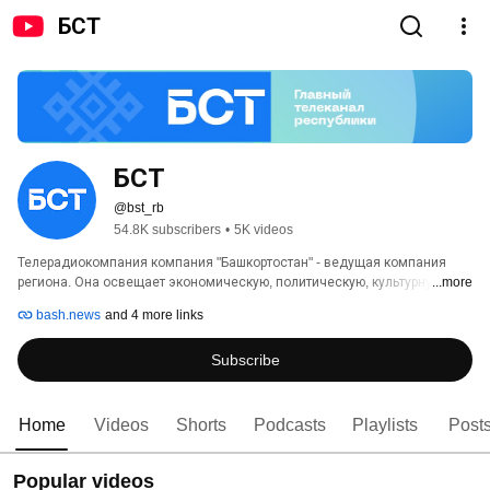
БСТ
БСТ
@bst_rb
54.8K subscribers
•
5K videos
Телерадиокомпания компания "Башкортостан" - ведущая компания 
региона. Она освещает экономическую, политическую, культурную, 
...more
научную, спортивную, духовную жизнь республики. 
bash.news
and 4 more links
Subscribe
Home
Videos
Shorts
Podcasts
Playlists
Post
Popular videos