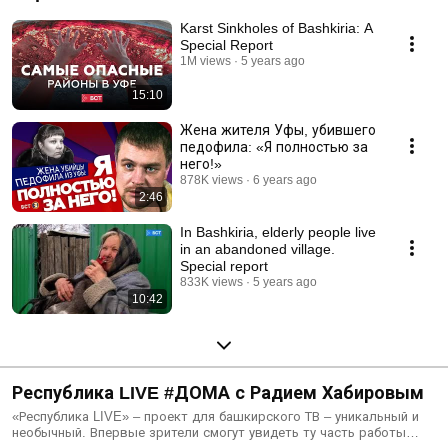
Karst Sinkholes of Bashkiria: A
Special Report
1M views
5 years ago
15:10
Жена жителя Уфы, убившего
педофила: «Я полностью за
него!»
878K views
6 years ago
2:46
In Bashkiria, elderly people live
in an abandoned village.
Special report
833K views
5 years ago
10:42
Республика LIVE #ДОМА с Радием Хабировым
«Республика LIVE» – проект для башкирского ТВ – уникальный и
необычный. Впервые зрители смогут увидеть ту часть работы