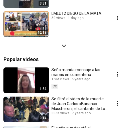
3:31
LMLU12 DIEGO DE LA MATA
50 views
1 day ago
12:18
Popular videos
Seño manda mensaje a las
mamis en cuarentena
1.9M views
6 years ago
CC
1:54
Se filtró el video de la muerte
de Juan Carlos «Banana»
Mascheroni, el cantante de Los
Del Fuego
306K views
7 years ago
0:14