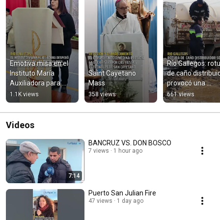
Emotiva misa en el 
Río Gallegos: rotu
Instituto María 
Saint Cayetano 
de caño distribuid
Auxiliadora para 
Mass
provocó una 
despedir a Jazmín 
inundación en call
1.1K views
358 views
661 views
Dose
Dr. Lorenzo
Videos
BANCRUZ VS. DON BOSCO
7 views
1 hour ago
7:14
Puerto San Julian Fire
47 views
1 day ago