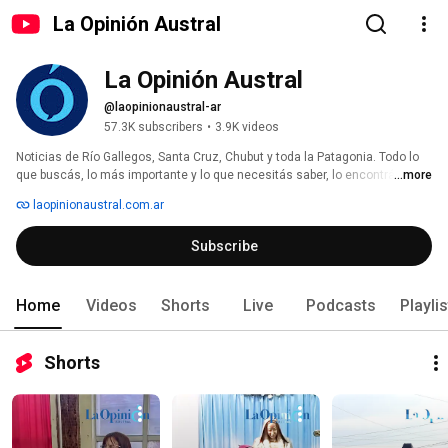
La Opinión Austral
La Opinión Austral
@laopinionaustral-ar
57.3K subscribers
•
3.9K videos
Noticias de Río Gallegos, Santa Cruz, Chubut y toda la Patagonia. Todo lo 
que buscás, lo más importante y lo que necesitás saber, lo encontrás en 
...more
La Opinión Austral. Desde 1959 acercando toda la información desde 
laopinionaustral.com.ar
Argentina para el mundo. 
Subscribe
Home
Videos
Shorts
Live
Podcasts
Playli
Shorts