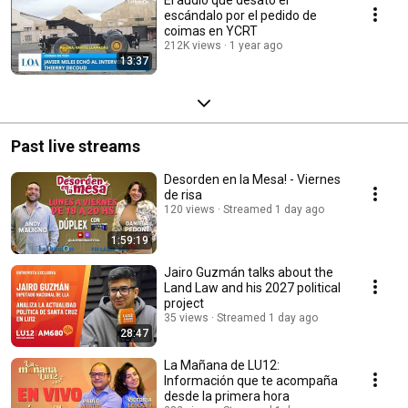
El audio que desató el
escándalo por el pedido de
coimas en YCRT
212K views
1 year ago
13:37
Past live streams
Desorden en la Mesa! - Viernes
de risa
120 views
Streamed 1 day ago
1:59:19
Jairo Guzmán talks about the
Land Law and his 2027 political
project
35 views
Streamed 1 day ago
28:47
La Mañana de LU12:
Información que te acompaña
desde la primera hora