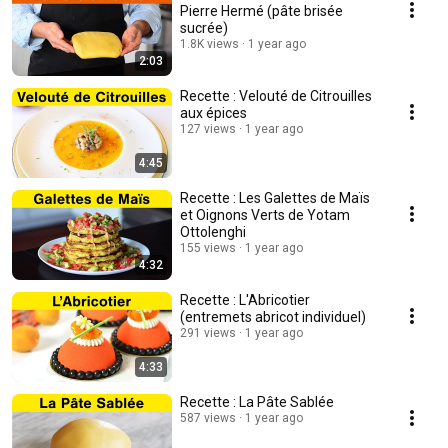
Pierre Hermé (pâte brisée
sucrée)
1.8K views
1 year ago
2:03
Recette : Velouté de Citrouilles
aux épices
127 views
1 year ago
4:45
Recette : Les Galettes de Maïs
et Oignons Verts de Yotam
Ottolenghi
155 views
1 year ago
4:32
Recette : L'Abricotier
(entremets abricot individuel)
291 views
1 year ago
4:33
Recette : La Pâte Sablée
587 views
1 year ago