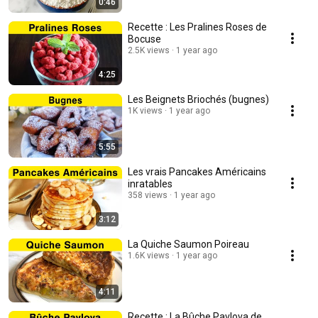
0:46
Recette : Les Pralines Roses de
Bocuse
2.5K views
1 year ago
4:25
Les Beignets Briochés (bugnes)
1K views
1 year ago
5:55
Les vrais Pancakes Américains
inratables
358 views
1 year ago
3:12
La Quiche Saumon Poireau
1.6K views
1 year ago
4:11
Recette : La Bûche Pavlova de