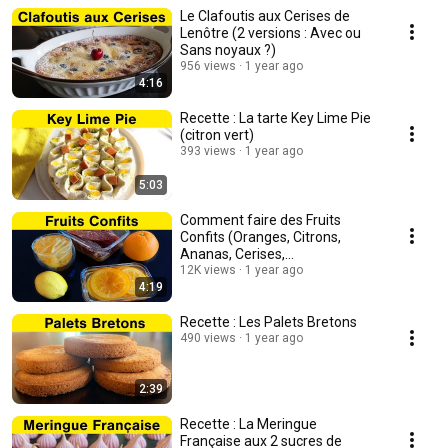
Le Clafoutis aux Cerises de
Lenôtre (2 versions : Avec ou
Sans noyaux ?)
956 views
1 year ago
4:16
Recette : La tarte Key Lime Pie
(citron vert)
393 views
1 year ago
5:03
Comment faire des Fruits
Confits (Oranges, Citrons,
Ananas, Cerises,
Pamplemousse, Melon,
12K views
1 year ago
4:19
Gingembre)
Recette : Les Palets Bretons
490 views
1 year ago
2:39
Recette : La Meringue
Française aux 2 sucres de