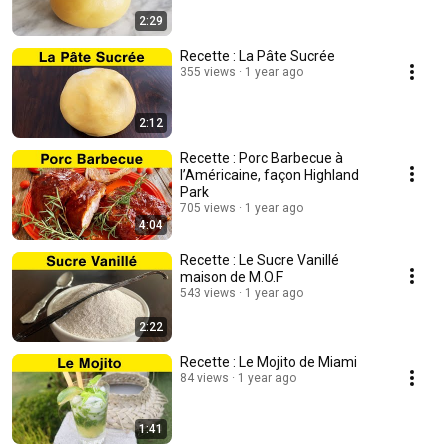
2:29
Recette : La Pâte Sucrée
355 views
1 year ago
2:12
Recette : Porc Barbecue à
l’Américaine, façon Highland
Park
705 views
1 year ago
4:04
Recette : Le Sucre Vanillé
maison de M.O.F
543 views
1 year ago
2:22
Recette : Le Mojito de Miami
84 views
1 year ago
1:41