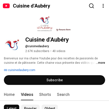
Cuisine d'Aubéry
Cuisine d'Aubéry
@cuisinedaubery
2.67K subscribers
•
40 videos
Bienvenus sur ma chaine Youtube pour des recettes de passionés de 
cuisine et de pâtisserie. Cette chaine vous présente des vidéos qui 
...more
complémentent le blog www.cuisinedaubery.com. Abonne-toi et active les 
cuisinedaubery.com
alertes! 
Subscribe
Home
Videos
Shorts
Search
Latest
Popular
Oldest