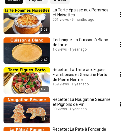
La Tarte épaisse aux Pommes
et Noisettes
501 views
9 months ago
6:03
Technique: La Cuisson à Blanc
de tarte
1K views
1 year ago
5:26
Recette : La Tarte aux Figues
Framboises et Ganache Porto
de Pierre Hermé
159 views
1 year ago
4:23
Recette : La Nougatine Sésame
et Pignons de Pin
90 views
1 year ago
3:19
Recette : La Pâte à Foncer de