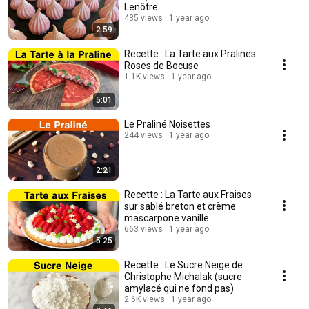
Lenôtre
435 views
1 year ago
2:59
Recette : La Tarte aux Pralines
Roses de Bocuse
1.1K views
1 year ago
5:01
Le Praliné Noisettes
244 views
1 year ago
2:21
Recette : La Tarte aux Fraises
sur sablé breton et crème
mascarpone vanille
663 views
1 year ago
5:25
Recette : Le Sucre Neige de
Christophe Michalak (sucre
amylacé qui ne fond pas)
2.6K views
1 year ago