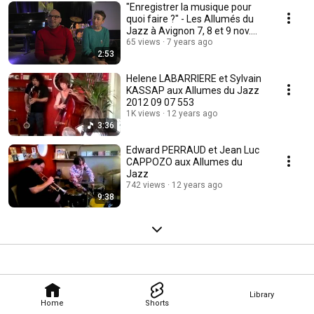
"Enregistrer la musique pour
quoi faire ?" - Les Allumés du
Jazz à Avignon 7, 8 et 9 nov.
2018
65 views
7 years ago
2:53
Helene LABARRIERE et Sylvain
KASSAP aux Allumes du Jazz
2012 09 07 553
1K views
12 years ago
3:36
Edward PERRAUD et Jean Luc
CAPPOZO aux Allumes du
Jazz
742 views
12 years ago
9:38
Library
Home
Shorts