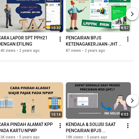
10:32
8:57
CARA LAPOR SPT PPH21 
PENCAIRAN BPJS 
DENGAN EFILING
KETENAGAKERJAAN-JHT 
MELALUI LAPAKASIK
240 views
•
2 years ago
87 views
•
2 years ago
10:14
6:02
CARA PINDAH ALAMAT KPP 
KENDALA & SOLUSI SAAT 
PADA KARTU NPWP
PENCAIRAN BPJS 
KETENAGAKERJAAN
23K views
•
5 years ago
18K views
•
5 years ago