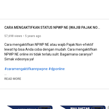
CARA MENGAKTIFKAN STATUS NPWP NE (WAJIB PAJAK NON EFEKTIF) MUDAH LEWAT HP
57,698 views
5 years ago
Cara mengaktifkan NPWP NE atau wajib Pajak Non-efektif 
lewat hp bisa Anda coba dengan mudah. Cara mengaktifkan 
NPWP NE online ini tidak terlalu sulit. Bagaimana caranya? 
Simak videonya ya!

#caramengaktifkannpwpne
#djponline
READ MORE
https://pajak.go.id/id/formulir-pajak...
Link CARA DAFTAR NPWP ONLINE ; 
https://youtu.be/u3db-K_BGfE