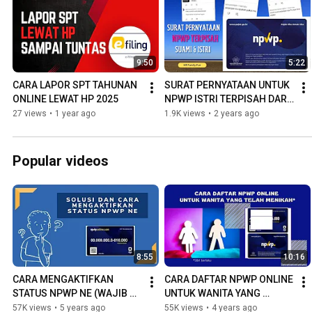
9:50
5:22
CARA LAPOR SPT TAHUNAN 
SURAT PERNYATAAN UNTUK 
ONLINE LEWAT HP 2025
NPWP ISTRI TERPISAH DARI 
SUAMI
27 views
•
1 year ago
1.9K views
•
2 years ago
Popular videos
8:55
10:16
CARA MENGAKTIFKAN 
CARA DAFTAR NPWP ONLINE 
STATUS NPWP NE (WAJIB 
UNTUK WANITA YANG 
PAJAK NON EFEKTIF) 
SUDAH MENIKAH
57K views
•
5 years ago
55K views
•
4 years ago