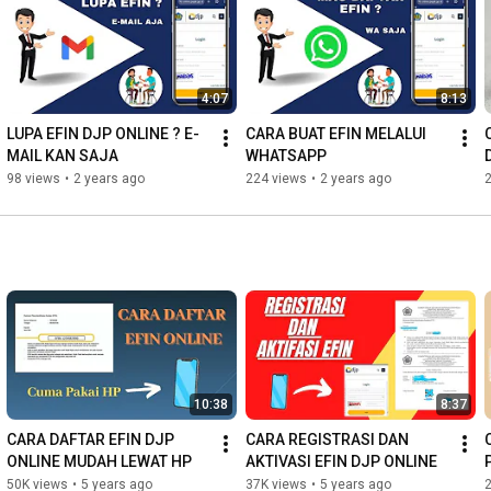
4:07
8:13
LUPA EFIN DJP ONLINE ? E-
CARA BUAT EFIN MELALUI 
MAIL KAN SAJA
WHATSAPP
98 views
•
2 years ago
224 views
•
2 years ago
10:38
8:37
CARA DAFTAR EFIN DJP 
CARA REGISTRASI DAN 
ONLINE MUDAH LEWAT HP
AKTIVASI EFIN DJP ONLINE
50K views
•
5 years ago
37K views
•
5 years ago