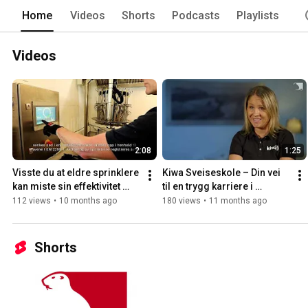
Home
Videos
Shorts
Podcasts
Playlists
Videos
2:08
1:25
Visste du at eldre sprinklere 
Kiwa Sveiseskole – Din vei 
kan miste sin effektivitet 
til en trygg karriere i 
over tid?
industrien
112 views
•
10 months ago
180 views
•
11 months ago
Shorts