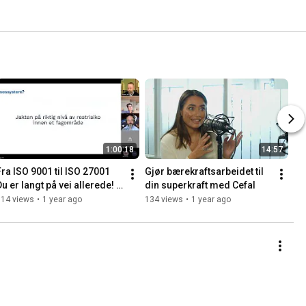
1:00:18
14:57
Fra ISO 9001 til ISO 27001 
Gjør bærekraftsarbeidet til 
u er langt på vei allerede! 
din superkraft med Cefal
20250218 090216 Meeting 
114 views
•
1 year ago
134 views
•
1 year ago
Recording 1