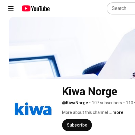
Kiwa Norge
@KiwaNorge
•
107 subscribers
•
110 
More about this channel
...more
Subscribe