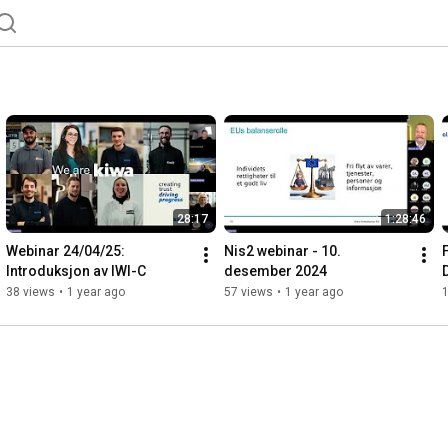
28:17
1:28:46
Webinar 24/04/25: 
Nis2 webinar - 10. 
Introduksjon av IWI-C
desember 2024
D
38 views
•
1 year ago
57 views
•
1 year ago