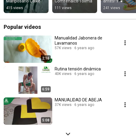
Mariposario Caiké
Comfenalco Tolima
antes!🌴☀️
415 views
111 views
241 views
Popular videos
Manualidad Jabonera de
Lavamanos
57K views
6 years ago
2:16
Rutina tensión dinámica
40K views
6 years ago
6:59
MANUALIDAD DE ABEJA
37K views
6 years ago
5:08