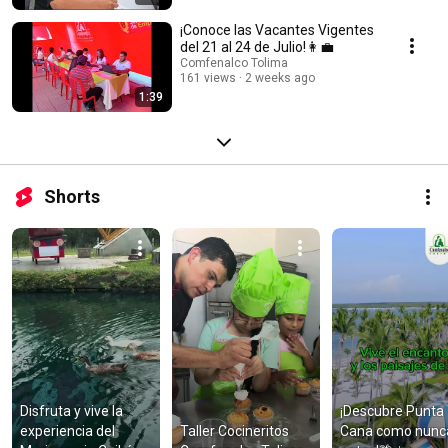
¡Conoce las Vacantes Vigentes
del 21 al 24 de Julio!👩‍💼
Comfenalco Tolima
161 views
2 weeks ago
1:39
Shorts
Disfruta y vive la 
¡Descubre Punta 
experiencia del 
Taller Cocineritos 
Cana como nunca