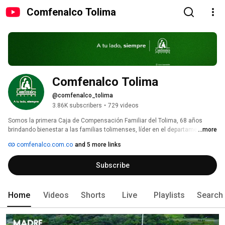
Comfenalco Tolima
Comfenalco Tolima
@comfenalco_tolima
3.86K subscribers
•
729 videos
Somos la primera Caja de Compensación Familiar del Tolima, 68 años 
brindando bienestar a las familias tolimenses, líder en el departamento💚 
...more
comfenalco.com.co
and 5 more links
Subscribe
Home
Videos
Shorts
Live
Playlists
Search