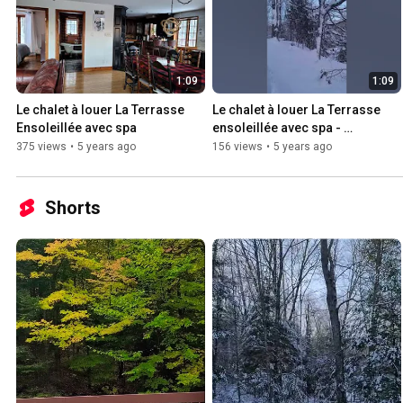
1:09
1:09
Le chalet à louer La Terrasse 
Le chalet à louer La Terrasse 
Ensoleillée avec spa
ensoleillée avec spa - 
l'extérieur
375 views
•
5 years ago
156 views
•
5 years ago
Shorts