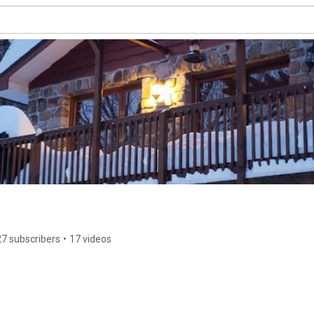
27 subscribers
•
17 videos