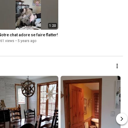
1:20
Notre chat adore se faire flatter!
161 views
•
5 years ago