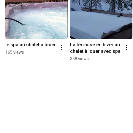
le spa au chalet à louer
La terrasse en hiver au 
chalet à louer avec spa
165 views
358 views