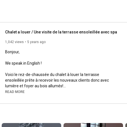
Chalet a louer / Une visite de la terrasse ensoleillée avec spa
1,042 views
5 years ago
Bonjour, 

We speak in English !

Voici le rez-de-chaussée du chalet à louer la terrasse 
ensoleillée prête à recevoir les nouveaux clients donc avec 
lumière et foyer au bois allumés!

READ MORE
La Terrasse Ensoleillée avec spa

En plein milieu de la nature à l'état pur

L'extérieur en 4 saisons

https://g.co/kgs/KAZR1p