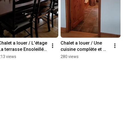
Chalet a louer / L'étage 
Chalet a louer / Une 
La terrasse Ensoleillée 
cuisine complète et 
avec spa
invitante!
213 views
280 views