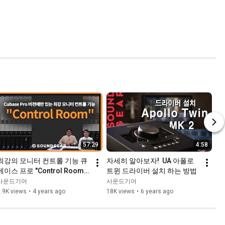
57:29
4:58
최강의 모니터 컨트롤 기능 큐
자세히 알아보자!  UA 아폴로
베이스 프로 "Control Room" 
트윈 드라이버 설치 하는 방법
완전 정복
사운드기어
사운드기어
.9K views
•
4 years ago
18K views
•
6 years ago