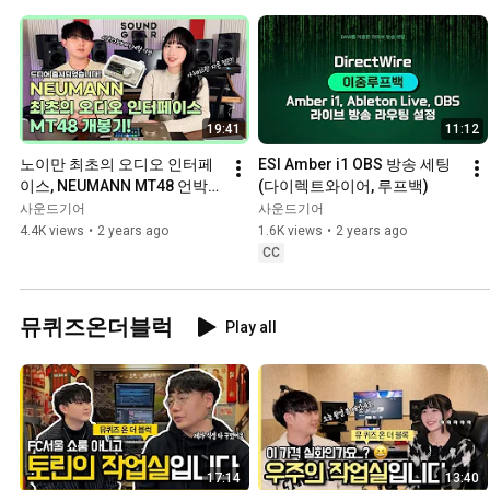
19:41
11:12
노이만 최초의 오디오 인터페
ESI Amber i1 OBS 방송 세팅 
이스, NEUMANN MT48 언박싱 
(다이렉트와이어, 루프백)
및 오버뷰 (테스트 가능!)
사운드기어
사운드기어
4.4K views
•
2 years ago
1.6K views
•
2 years ago
CC
뮤퀴즈온더블럭
Play all
17:14
13:40