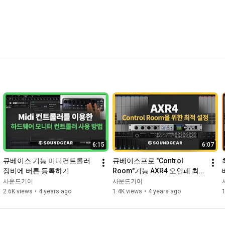
#symphonicstrings
#스핏파이어
#플러그인
#가상악기
#VST
#AU
#편곡
#작곡
#현악기
#바이올린
#비올라
#첼로
#베이스
#더블베이스
#현편곡
#스트링편곡
#스트링악기
#스트링가상악기
#가상악기추천
#프로듀싱
#프로듀서
#미디
#미디작곡
#미디편곡
#편곡가
#드라마
#OST
#영화음악
#영화음악작곡
#스핏파이어오디오
#애비로드오케스트라심포닉스트링
#애비로드
#키스위치
#아티큘레이션
#주법
#현악기편곡
#plugins
#가상악기추천
#플러그인추천
#악기리뷰
#미디작편곡
#레가토
#사운드기어
#오케스트라
#orchestra
#오케스트레이션
 션 
#화성학
6:15
6:07
큐베이스 기능 미디컨트롤러 
큐베이스프로 "Control 
장비에 버튼 등록하기
Room"기능 AXR4 오인페 최적
의 세팅
사운드기어
사운드기어
2.6K views
•
4 years ago
1.4K views
•
4 years ago
1