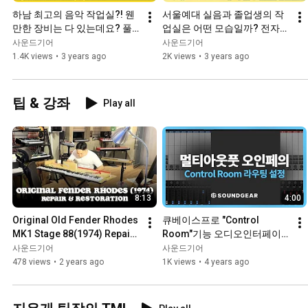
하남 최고의 음악 작업실?! 웬
서울예대 실음과 졸업생의 작
만한 장비는 다 있는데요? 풀
업실은 어떤 모습일까? 전자음
소유 기타리스트 TORIN 편 | 뮤
악 아티스트 UZU 편 | 뮤퀴즈온
사운드기어
사운드기어
퀴즈온더블럭 EP.1
더블럭 EP.3
1.4K views
•
3 years ago
2K views
•
3 years ago
팁 & 강좌
Play all
8:13
4:00
Original Old Fender Rhodes 
큐베이스프로 "Control 
MK1 Stage 88(1974) Repair 
Room"기능 오디오인터페이
& Restoration!
스에 적용하기
사운드기어
사운드기어
478 views
•
2 years ago
1K views
•
4 years ago