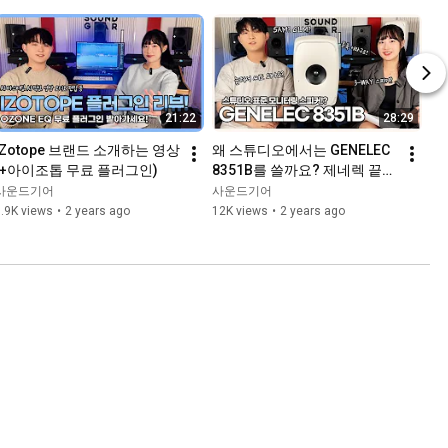
21:22
28:29
iZotope 브랜드 소개하는 영상 
왜 스튜디오에서는 GENELEC 
(+아이조톱 무료 플러그인)
8351B를 쓸까요? 제네렉 끝판
왕 동축 스피커 리뷰! (+GLM 
사운드기어
사운드기어
KIT 측정하는 법)
.9K views
•
2 years ago
12K views
•
2 years ago