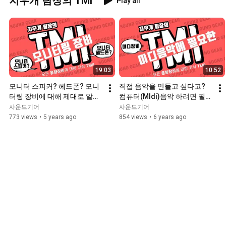
지우개 팀장의 TMI
Play all
19:03
10:52
모니터 스피커? 헤드폰? 모니
직접 음악을 만들고 싶다고? 
터링 장비에 대해 제대로 알아
컴퓨터(MIdi)음악 하려면 필요
보자!
한 장비는?
사운드기어
사운드기어
773 views
•
5 years ago
854 views
•
6 years ago