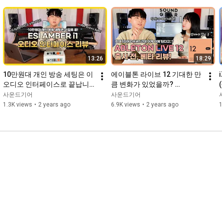
02:44
08:32
21:06
27:20
30:58
32:34
13:26
18:29
34:20
 엔딩 (구매 혜택)

10만원대 개인 방송 세팅은 이 
에이블톤 라이브 12 기대한 만
오디오 인터페이스로 끝납니
큼 변화가 있었을까? 
다. ESI AMBER i1 리뷰!
ABLETONLIVE 12 출시 전 같
사운드기어
사운드기어
★ Spitfire Audio Abbey Road Orchestra Symphonic Strings

이 써보기! (+할인 소식)
1.3K views
•
2 years ago
6.9K views
•
2 years ago
1
구매하기 : 
https://www.spitfireaudio.com/abbey-r...
- SOUNDGEAR -

블로그 : 
https://m.blog.naver.com/ssoundgear
페이스북 : 
https://www.facebook.com/soundgearkorea
인스타그램 : 
https://www.instagram.com/soundgear_k...
#spitfireaudio
#abbeyroadorchestrasymphonicstrings
#abbeyroad
#abbeyroadstudio
#abbeyroadorchestra