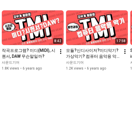
8:42
17:58
작곡프로그램? 미디(MIDI), 시
모듈?신디사이저?미디악기?
퀀서, DAW 무슨말일까?
가상악기? 컴퓨터 음악용 악기
에 대해 알아보자!
사운드기어
사운드기어
1.8K views
•
6 years ago
1.2K views
•
6 years ago