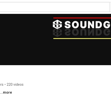
ers
•
220 videos
...more