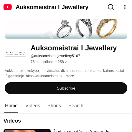
Auksomeistrai I Jewellery
Auksomeistrai I Jewellery
@auksomeistraiijewellery5167
76 subscribers
•
258 videos
Aukšta prekių kokybė, individualus dizainas, nepralenkiamos kainos tiesiai 
iš gamintojo. https://auksomeistrai.lt/ 
...more
Subscribe
Home
Videos
Shorts
Search
Videos
Žiedas su natūraliu Smaragdu,