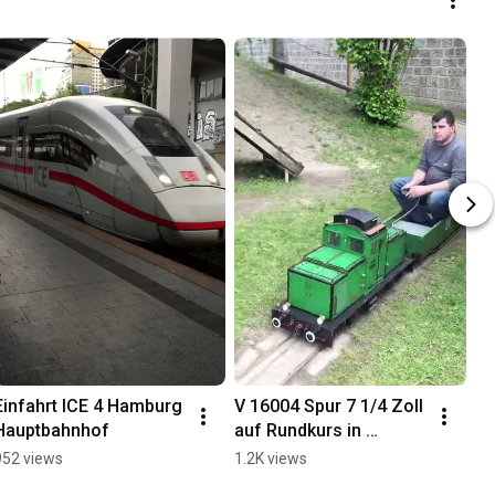
Einfahrt ICE 4 Hamburg 
V 16004 Spur 7 1/4 Zoll 
Hauptbahnhof
auf Rundkurs in 
Tittmoning
952 views
1.2K views