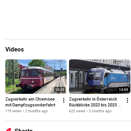
Videos
10:25
14:59
Zugverkehr am Chiemsee 
Zugverkehr in Österreich 
mit Dampfzugsonderfahrt
Rückblicke 2023 bis 2025 
Teil 1
179 views
•
2 months ago
622 views
•
2 months ago