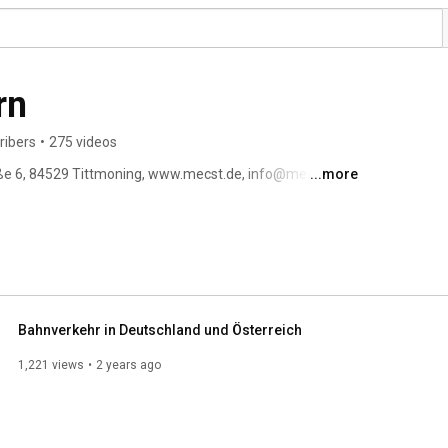
rn
ribers
•
275 videos
aße 6, 84529 Tittmoning, www.mecst.de, info@mecst.de 
...more
Bahnverkehr in Deutschland und Österreich
1,221 views
2 years ago