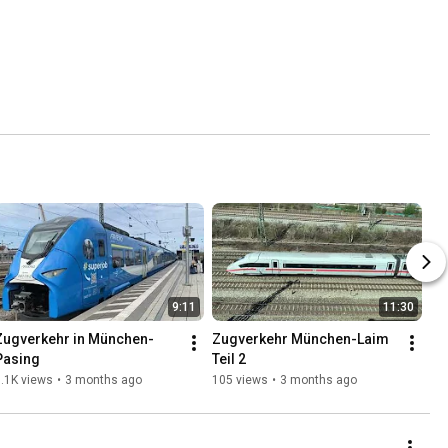
9:11
11:30
Zugverkehr in München-
Zugverkehr München-Laim 
Pasing
Teil 2
.1K views
•
3 months ago
105 views
•
3 months ago