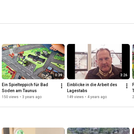
0:39
3:26
Ein Spielteppich für Bad 
Einblicke in die Arbeit des 
Soden am Taunus
Lagestabs
150 views
•
3 years ago
149 views
•
4 years ago