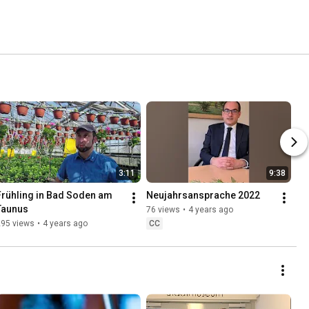
3:11
9:38
Frühling in Bad Soden am 
Neujahrsansprache 2022
Taunus
76 views
•
4 years ago
295 views
•
4 years ago
CC