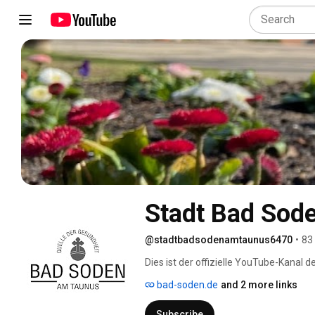
Stadt Bad Sod
@stadtbadsodenamtaunus6470
•
83
Dies ist der offizielle YouTube-Kanal 
bad-soden.de
and 2 more links
Subscribe