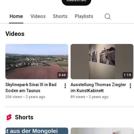
Home
Videos
Shorts
Playlists
Videos
0:44
1:19
Skylinepark Sinai III in Bad 
Ausstellung Thomas Ziegler 
Soden am Taunus
im KunstKabinett
206 views
•
2 years ago
89 views
•
2 years ago
Shorts