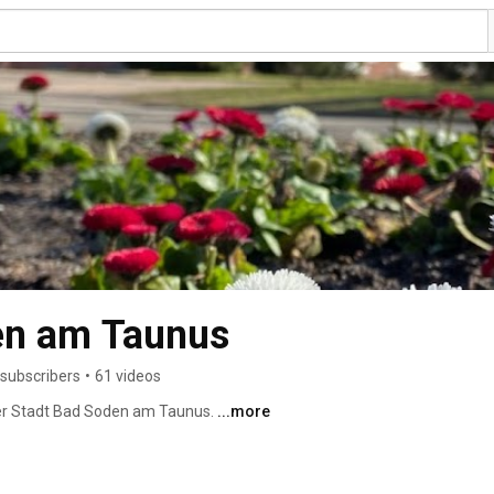
en am Taunus
 subscribers
•
61 videos
der Stadt Bad Soden am Taunus. 
...more