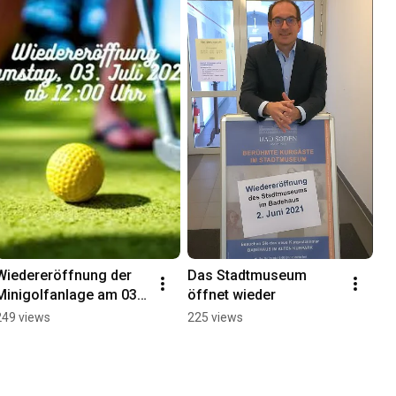
Wiedereröffnung der 
Das Stadtmuseum 
Minigolfanlage am 03. 
öffnet wieder
Juli 2021
249 views
225 views