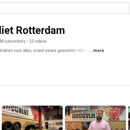
liet Rotterdam
48 subscribers
•
22 videos
trainen voor alles; zowel zware gewichten tillen als 
...more
n van je eigen lichaam tegen de zwaartekracht in. En is 