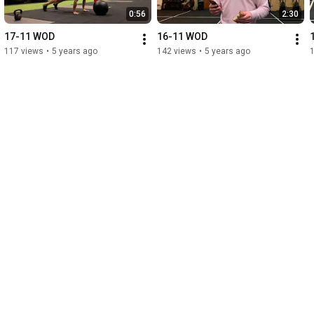
0:56
2:30
17-11 WOD
16-11 WOD
117 views
•
5 years ago
142 views
•
5 years ago