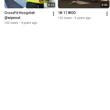
5:13
0:45
CrossFit Hoogvliet 
18-11 WOD
@wipeout
132 views
•
5 years ago
102 views
•
4 years ago