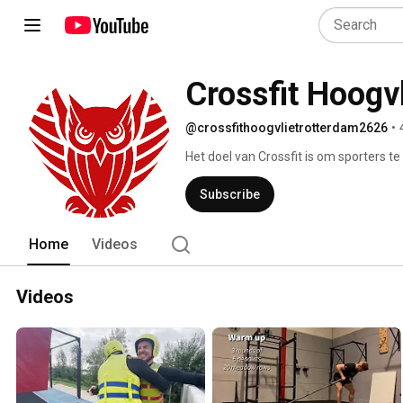
Crossfit Hoogv
@crossfithoogvlietrotterdam2626
•
Het doel van Crossfit is om sporters te 
uithoudingsvermogen en het controlere
een combinatie van: 
Subscribe
Home
Videos
Videos