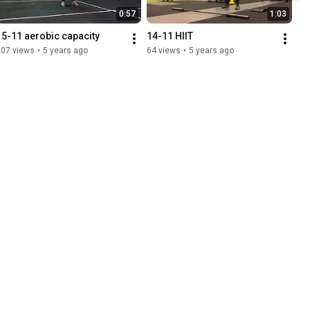
0:57
1:03
15-11 aerobic capacity
14-11 HIIT
107 views
•
5 years ago
64 views
•
5 years ago