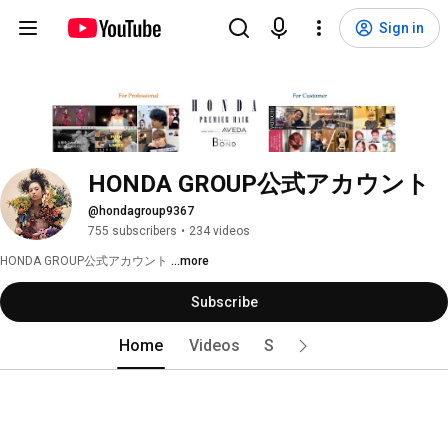
Sign in
HONDA GROUP公式アカウント
@hondagroup9367
755 subscribers
•
234 videos
HONDA GROUP公式アカウント 
...more
Subscribe
Home
Videos
Shorts
Playlists