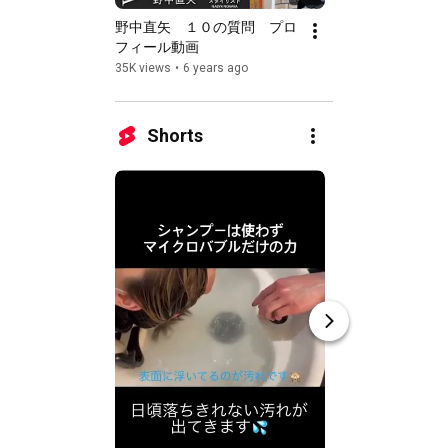
野中直矢　１０の質問　プロ
ボブでも出来る簡
フィール動画
タイル少ない道具
で♡
35K views
•
6 years ago
20K views
•
6 years
Shorts