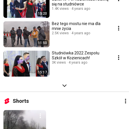
się na studniówce
1.4K views
4 years ago
15:20
Bez tego mostu nie ma dla
mnie życia
2.5K views
4 years ago
11:50
Studniówka 2022 Zespołu
Szkół w Kozienicach!
3K views
4 years ago
15:17
Shorts