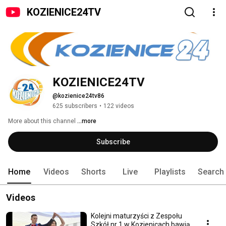
KOZIENICE24TV
KOZIENICE24TV
@kozienice24tv86
625 subscribers
•
122 videos
More about this channel
...more
Subscribe
Home
Videos
Shorts
Live
Playlists
Search
Videos
Kolejni maturzyści z Zespołu
Szkół nr 1 w Kozienicach bawią