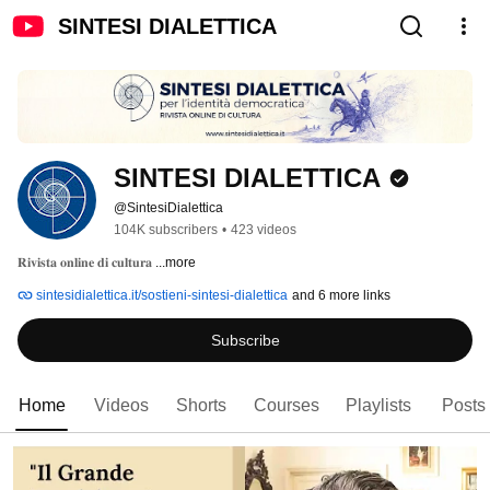
SINTESI DIALETTICA
SINTESI DIALETTICA
@SintesiDialettica
104K subscribers
•
423 videos
𝐑𝐢𝐯𝐢𝐬𝐭𝐚 𝐨𝐧𝐥𝐢𝐧𝐞 𝐝𝐢 𝐜𝐮𝐥𝐭𝐮𝐫𝐚 
...more
sintesidialettica.it/sostieni-sintesi-dialettica
and 6 more links
Subscribe
Home
Videos
Shorts
Courses
Playlists
Posts