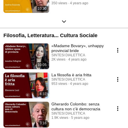
350 views
4 years ago
10:30
Filosofia, Letteratura... Cultura Sociale
«Madame Bovary», unhappy
provincial bride
SINTESI DIALETTICA
2K views
4 years ago
10:05
La filosofia è aria fritta
SINTESI DIALETTICA
953 views
4 years ago
6:37
Gherardo Colombo: senza
cultura non c'è democrazia
SINTESI DIALETTICA
1.9K views
5 years ago
3:16