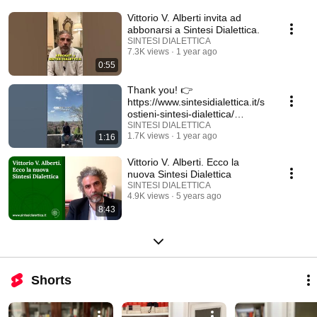
Vittorio V. Alberti invita ad
abbonarsi a Sintesi Dialettica.
SINTESI DIALETTICA
7.3K views
1 year ago
0:55
Thank you! 👉
https://www.sintesidialettica.it/s
ostieni-sintesi-dialettica/
#sintesidialettica
SINTESI DIALETTICA
1.7K views
1 year ago
1:16
Vittorio V. Alberti. Ecco la
nuova Sintesi Dialettica
SINTESI DIALETTICA
4.9K views
5 years ago
8:43
Shorts