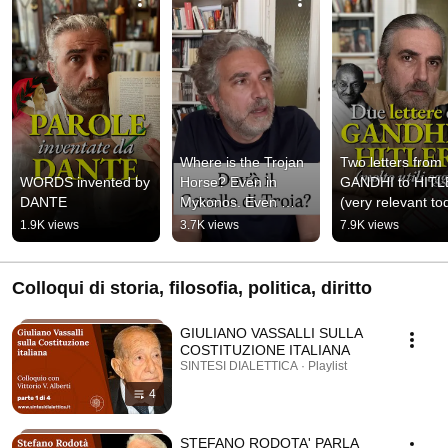
Where is the Trojan 
Two letters from 
WORDS invented by 
Horse? Even in 
GANDHI to HITL
DANTE
Mykonos. Even 
(very relevant to
there.
1.9K views
3.7K views
7.9K views
Colloqui di storia, filosofia, politica, diritto
GIULIANO VASSALLI SULLA
COSTITUZIONE ITALIANA
SINTESI DIALETTICA · Playlist
4
STEFANO RODOTA' PARLA