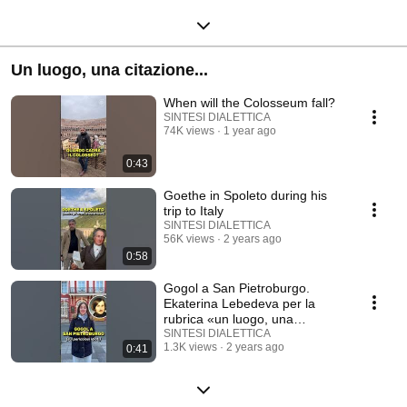
Un luogo, una citazione...
When will the Colosseum fall?
SINTESI DIALETTICA
74K views
1 year ago
0:43
Goethe in Spoleto during his
trip to Italy
SINTESI DIALETTICA
56K views
2 years ago
0:58
Gogol a San Pietroburgo.
Ekaterina Lebedeva per la
rubrica «un luogo, una
citazione»
SINTESI DIALETTICA
1.3K views
2 years ago
0:41