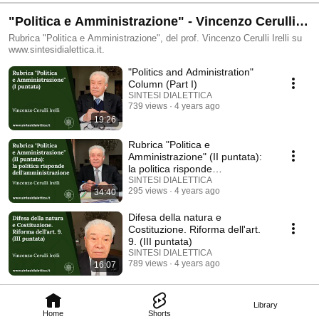
"Politica e Amministrazione" - Vincenzo Cerulli
Irelli
Rubrica "Politica e Amministrazione", del prof. Vincenzo Cerulli Irelli su
www.sintesidialettica.it.
"Politics and Administration"
Column (Part I)
SINTESI DIALETTICA
739 views
4 years ago
19:26
Rubrica "Politica e
Amministrazione" (II puntata):
la politica risponde
dell'amministrazione
SINTESI DIALETTICA
295 views
4 years ago
34:40
Difesa della natura e
Costituzione. Riforma dell'art.
9. (III puntata)
SINTESI DIALETTICA
789 views
4 years ago
16:07
Library
Home
Shorts