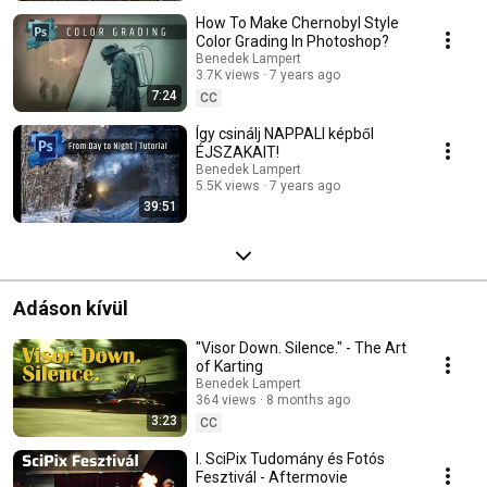
How To Make Chernobyl Style
Color Grading In Photoshop?
Benedek Lampert
3.7K views
7 years ago
7:24
CC
Így csinálj NAPPALI képből
ÉJSZAKAIT!
Benedek Lampert
5.5K views
7 years ago
39:51
Adáson kívül
"Visor Down. Silence." - The Art
of Karting
Benedek Lampert
364 views
8 months ago
3:23
CC
I. SciPix Tudomány és Fotós
Fesztivál - Aftermovie