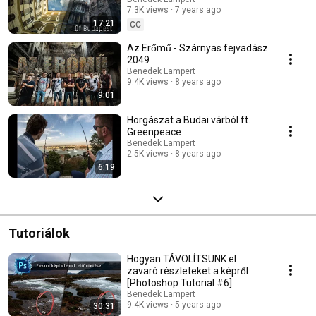
7.3K views
7 years ago
17:21
CC
Az Erőmű - Szárnyas fejvadász
2049
Benedek Lampert
9.4K views
8 years ago
9:01
Horgászat a Budai várból ft.
Greenpeace
Benedek Lampert
2.5K views
8 years ago
6:19
Tutoriálok
Hogyan TÁVOLÍTSUNK el
zavaró részleteket a képről
[Photoshop Tutorial #6]
Benedek Lampert
9.4K views
5 years ago
30:31