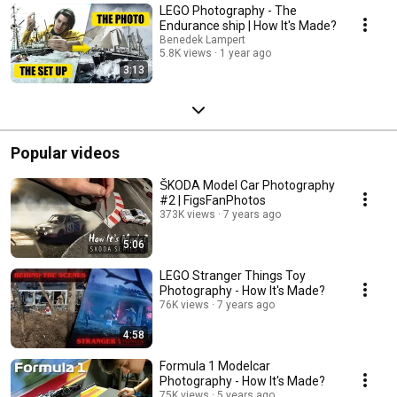
LEGO Photography - The
Endurance ship | How It's Made?
Benedek Lampert
5.8K views
1 year ago
3:13
Popular videos
ŠKODA Model Car Photography
#2 | FigsFanPhotos
373K views
7 years ago
5:06
LEGO Stranger Things Toy
Photography - How It's Made?
76K views
7 years ago
4:58
Formula 1 Modelcar
Photography - How It's Made?
75K views
5 years ago