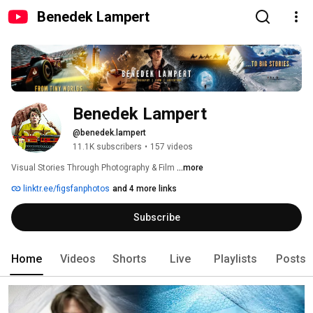
Benedek Lampert
Benedek Lampert
@benedek.lampert
11.1K subscribers
•
157 videos
Visual Stories Through Photography & Film 
...more
linktr.ee/figsfanphotos
and 4 more links
Subscribe
Home
Videos
Shorts
Live
Playlists
Posts