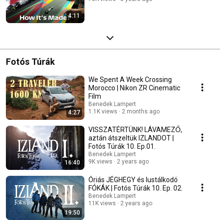
4:11
Fotós Túrák
We Spent A Week Crossing
Morocco | Nikon ZR Cinematic
Film
Benedek Lampert
1.1K views
2 months ago
4:27
VISSZATÉRTÜNK! LÁVAMEZŐ,
aztán átszeltük IZLANDOT |
Fotós Túrák 10. Ep.01.
Benedek Lampert
9K views
2 years ago
16:40
Óriás JÉGHEGY és lustálkodó
FÓKÁK | Fotós Túrák 10. Ep. 02.
Benedek Lampert
11K views
2 years ago
19:50