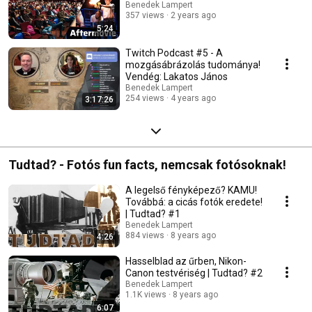
Benedek Lampert
357 views
2 years ago
5:24
Twitch Podcast #5 - A
mozgásábrázolás tudománya!
Vendég: Lakatos János
Benedek Lampert
254 views
4 years ago
3:17:26
Tudtad? - Fotós fun facts, nemcsak fotósoknak!
A legelső fényképező? KAMU!
Továbbá: a cicás fotók eredete!
| Tudtad? #1
Benedek Lampert
884 views
8 years ago
4:26
Hasselblad az űrben, Nikon-
Canon testvériség | Tudtad? #2
Benedek Lampert
1.1K views
8 years ago
6:07