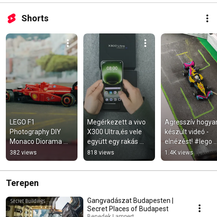
Shorts
LEGO F1 
Megérkezett a vivo 
Agresszív hogyan
Photography DIY 
X300 Ultra,és vele 
készült videó - 
Monaco Diorama 
együtt egy rakás 
elnézést! #lego 
#photography 
újdonság és 
#legophotograph
382 views
818 views
1.4K views
#formula1 
innováció. #vivo 
#toyphotograph
#toyphotography 
#vivox300ultra
#lego #legophoto
Terepen
Gangvadászat Budapesten |
Secret Places of Budapest
Benedek Lampert