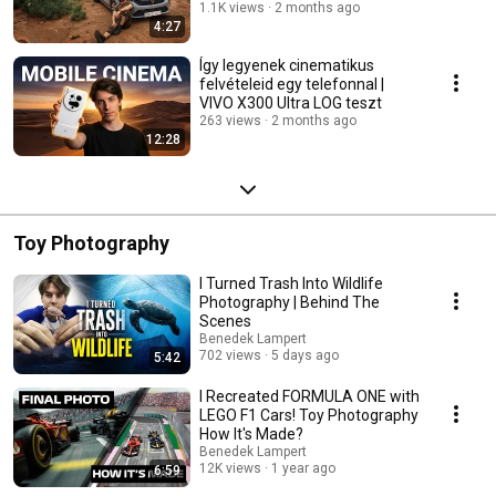
1.1K views
2 months ago
4:27
Így legyenek cinematikus
felvételeid egy telefonnal |
VIVO X300 Ultra LOG teszt
263 views
2 months ago
12:28
Toy Photography
I Turned Trash Into Wildlife
Photography | Behind The
Scenes
Benedek Lampert
702 views
5 days ago
5:42
I Recreated FORMULA ONE with
LEGO F1 Cars! Toy Photography
How It's Made?
Benedek Lampert
12K views
1 year ago
6:59