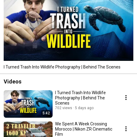
I Turned Trash Into Wildlife Photography | Behind The Scenes
Videos
I Turned Trash Into Wildlife
Photography | Behind The
Scenes
702 views
5 days ago
5:42
We Spent A Week Crossing
Morocco | Nikon ZR Cinematic
Film