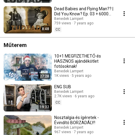
Dead Babies and Flying Man?? |
Did You Know? Ep. 03 + 6000
Subscribers
Benedek Lampert
759 views
7 years ago
8:48
CC
Műterem
10+1 MEGFIZETHETŐ és
HASZNOS ajándékötlet
fotósoknak!
Benedek Lampert
1K views
5 years ago
27:28
ENG SUB
Benedek Lampert
2.7K views
6 years ago
CC
19:32
Nosztalgia és ígéretek -
Évindító BORZADÁLY!
Benedek Lampert
967 views
7 years ago