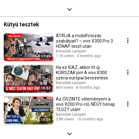
Kütyü tesztek
ÁTÍRJA a mobilfotózás
szabályait? – vivo X300 Pro 3
HÓNAP teszt után
Benedek Lampert
1.1K views
6 months ago
17:49
Ha ez IGAZ, akkor itt új
KORSZAK jön! A vivo X300
széria európai bevezetése
Bécsben
Benedek Lampert
869 views
8 months ago
16:52
Az ŐSZINTE véleményem a
vivo X200 Pro-ról, NÉGY hónap
TESZT után!
Benedek Lampert
2.8K views
10 months ago
16:59