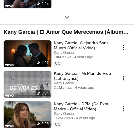
3:24
Kany García | El Amor Que Merecemos (Álbum
Completo)
Kany García, Alejandro Sanz -
Muero (Official Video)
Kany Garcia
78M views
4 years ago
4:07
CC
Kany García - Mi Plan de Vida
(Letra/Lyrics)
Kany Garcia
2.1M views
4 years ago
3:04
Kany García - DPM (De Pxta
Madre - Official Video)
Kany Garcia
112M views
4 years ago
3:08
CC