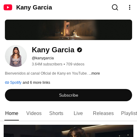
Kany Garcia
Kany Garcia
@kanygarcia
3.64M subscribers
•
709 videos
Bienvenidos al canal Oficial de Kany en YouTube. 
...more
Spotify
and 6 more links
Subscribe
Home
Videos
Shorts
Live
Releases
Playlis