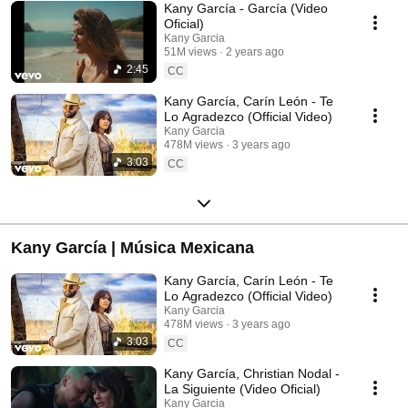
Kany García - García (Video
Oficial)
Kany Garcia
51M views
2 years ago
2:45
CC
Kany García, Carín León - Te
Lo Agradezco (Official Video)
Kany Garcia
478M views
3 years ago
3:03
CC
Kany García | Música Mexicana
Kany García, Carín León - Te
Lo Agradezco (Official Video)
Kany Garcia
478M views
3 years ago
3:03
CC
Kany García, Christian Nodal -
La Siguiente (Video Oficial)
Kany Garcia