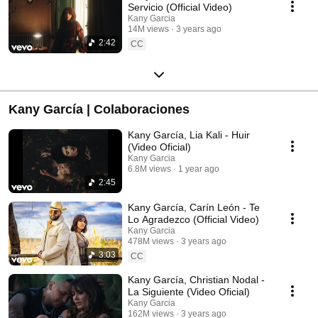
Servicio (Official Video)
Kany Garcia
14M views
3 years ago
2:42
CC
Kany García | Colaboraciones
Kany García, Lia Kali - Huir
(Video Oficial)
Kany Garcia
6.8M views
1 year ago
2:45
Kany García, Carín León - Te
Lo Agradezco (Official Video)
Kany Garcia
478M views
3 years ago
3:03
CC
Kany García, Christian Nodal -
La Siguiente (Video Oficial)
Kany Garcia
162M views
3 years ago