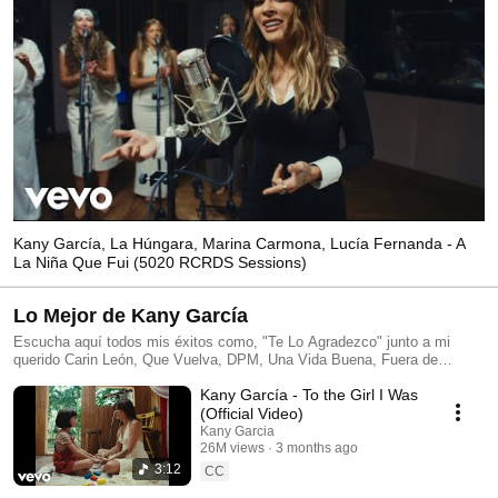
Kany García, La Húngara, Marina Carmona, Lucía Fernanda - A
La Niña Que Fui (5020 RCRDS Sessions)
Lo Mejor de Kany García
Escucha aquí todos mis éxitos como, "Te Lo Agradezco" junto a mi
querido Carin León, Que Vuelva, DPM, Una Vida Buena, Fuera de
Servicio, La Siguiente, Agüita e Coco, Confieso, Muero y más💗
Kany García - To the Girl I Was
(Official Video)
Kany Garcia
26M views
3 months ago
3:12
CC