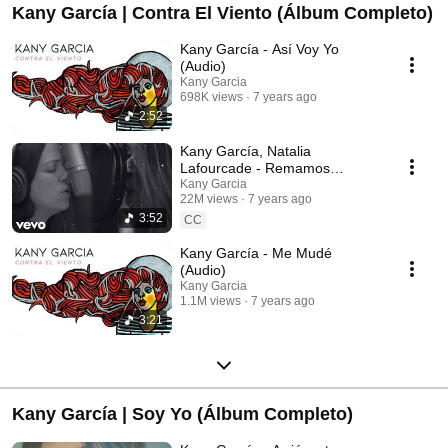
Kany García | Contra El Viento (Álbum Completo)
Kany García - Así Voy Yo
(Audio)
Kany Garcia
698K views
7 years ago
2:52
Kany García, Natalia
Lafourcade - Remamos
(Official Video)
Kany Garcia
22M views
7 years ago
3:52
CC
Kany García - Me Mudé
(Audio)
Kany Garcia
1.1M views
7 years ago
3:21
Kany García | Soy Yo (Álbum Completo)