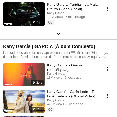
Kany García, Yuridia - La Mala
Era Yo (Video Oficial)
Kany Garcia
1.9M views
5 months ago
2:33
CC
Kany García | GARCÍA (Álbum Completo)
Han sido dos años de un viaje bieeen cabrón!!!! Mi álbum “García” ya
disponible. Familia bonita que disfruten mucho de este 🛫 aquí va un
pedacito de mí🥹
Kany García - García
(Letra/Lyrics)
Kany Garcia
13M views
2 years ago
2:45
Kany García, Carín León - Te
Lo Agradezco (Official Video)
Kany Garcia
478M views
3 years ago
3:03
CC