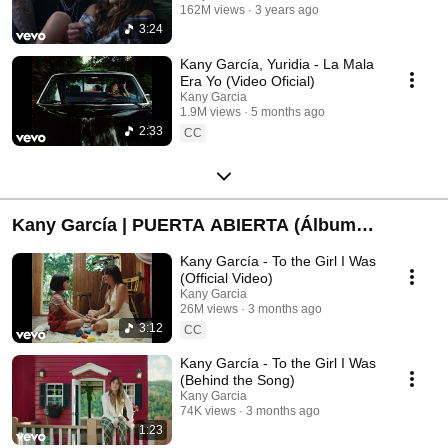
162M views
3 years ago
3:24
Kany García, Yuridia - La Mala
Era Yo (Video Oficial)
Kany Garcia
1.9M views
5 months ago
2:33
CC
Kany García | PUERTA ABIERTA (Álbum
Completo)
Kany García - To the Girl I Was
(Official Video)
Kany Garcia
26M views
3 months ago
3:12
CC
Kany García - To the Girl I Was
(Behind the Song)
Kany Garcia
74K views
3 months ago
1:23