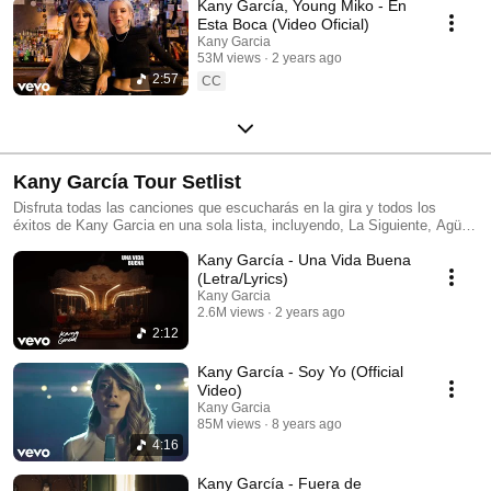
Kany García, Young Miko - En
Esta Boca (Video Oficial)
Kany Garcia
53M views
2 years ago
2:57
CC
Kany García Tour Setlist
Disfruta todas las canciones que escucharás en la gira y todos los
éxitos de Kany Garcia en una sola lista, incluyendo, La Siguiente, Agüita
e Coco, Confieso, DPM, Para Siempre, Titanic x Camilo y más!
Kany García - Una Vida Buena
(Letra/Lyrics)
Kany Garcia
2.6M views
2 years ago
2:12
Kany García - Soy Yo (Official
Video)
Kany Garcia
85M views
8 years ago
4:16
Kany García - Fuera de