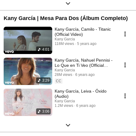
Kany García | Mesa Para Dos (Álbum Completo)
Kany García, Camilo - Titanic
(Official Video)
Kany Garcia
118M views
5 years ago
4:01
Kany García, Nahuel Pennisi -
Lo Que en Ti Veo (Official
Video)
Kany Garcia
28M views
6 years ago
3:29
CC
Kany García, Leiva - Óxido
(Audio)
Kany Garcia
1.2M views
6 years ago
3:06