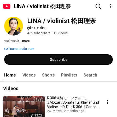
LINA / violinist 松田理奈
LINA / violinist 松田理奈
@lina_violin_
476 subscribers
•
12 videos
Violinist🎻 
...more
linamatsuda.com
Subscribe
Home
Videos
Shorts
Playlists
Search
Videos
K.306 #純モーツァルト。
#Mozart Sonate für Klavier und
Violine in D-Dur, K.306【Concert
highlights】
249 views
2 months ago
13:28