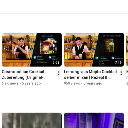
5:08
7:49
Cosmopolitan Cocktail 
Lemongrass Mojito Cocktail 
Zubereitung (Original-
selber mixen | Rezept & 
Rezept) | für Anfänger 
Zubereitung | für Anfänger 
6.9K views
•
5 years ago
959 views
•
5 years ago
3
geeignet
geeignet