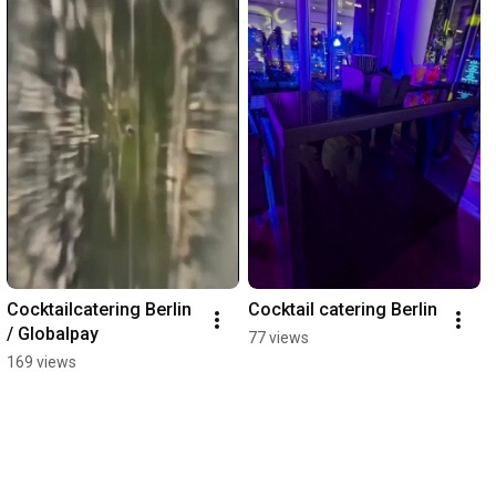
Cocktailcatering Berlin 
Cocktail catering Berlin
/ Globalpay
77 views
169 views