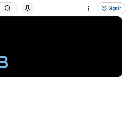
Sign in