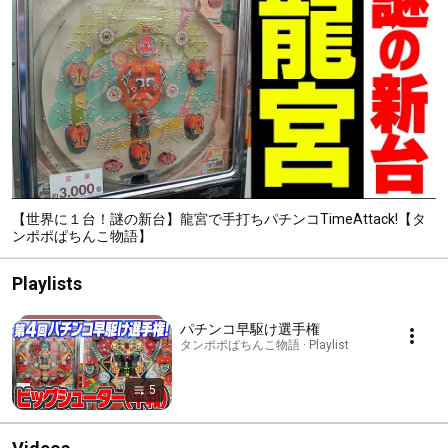
【世界に１台！謎の新台】龍宮で手打ちパチンコTimeAttack!【タ
ンポポぱちんこ物語】
Playlists
パチンコ早駆け選手権
タンポポぱちんこ物語 · Playlist
5