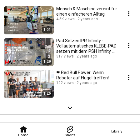
Mensch & Maschine vereint für
einen einfacheren Alltag
4.5K views
2 years ago
1:01
Pad Setzen IPR Infinity -
Vollautomatisches KLEBE-PAD
setzen mit dem PSH Infinity 🤖
🙌
317 views
2 years ago
1:29
❤ Red Bull Power: Wenn
Roboter auf Flügel treffen!
122 views
2 years ago
1:26
Library
Home
Shorts