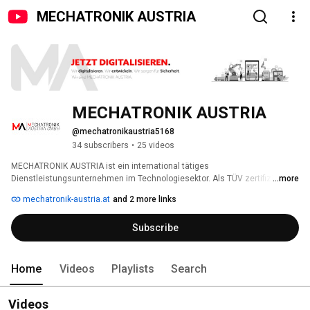
MECHATRONIK AUSTRIA
MECHATRONIK AUSTRIA
@mechatronikaustria5168
34 subscribers
•
25 videos
MECHATRONIK AUSTRIA ist ein international tätiges 
Dienstleistungsunternehmen im Technologiesektor. Als TÜV zertifizierter 
...more
Experte und unabhängiger Ansprechpartner in den Bereichen 
mechatronik-austria.at
and 2 more links
Elektrotechnik und Maschinenbau übernimmt MECHATRONIK AUSTRIA 
gerne auch das Prüfwesen für Ihre betrieblichen Anlagen. 
Subscribe
Home
Videos
Playlists
Search
Videos