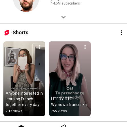
14.5M subscribers
Shorts
Anyone interested in 
learning French 
LITERY G I C - 
together every day 
Wymowa francuska
for the next year? A 
2.1K views
755 views
little dose of livel...