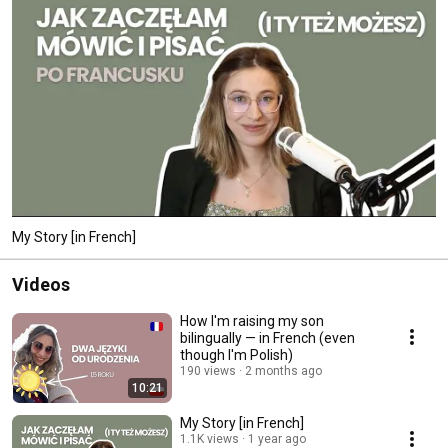
My Story [in French]
Videos
How I'm raising my son
bilingually — in French (even
though I'm Polish)
190 views
2 months ago
10:21
My Story [in French]
1.1K views
1 year ago