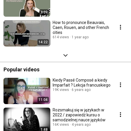
3:09
How to pronounce Beauvais,
Caen, Rouen, and other French
cities
614 views
1 year ago
14:22
Popular videos
Kiedy Passé Composé a kiedy
Imparfait ? Lekcja francuskiego
19K views
6 years ago
11:04
Rozsmakuj się w językach w
2022 / zapowiedź kursu o
samodzielnej nauce języków
16K views
4 years ago
1:48