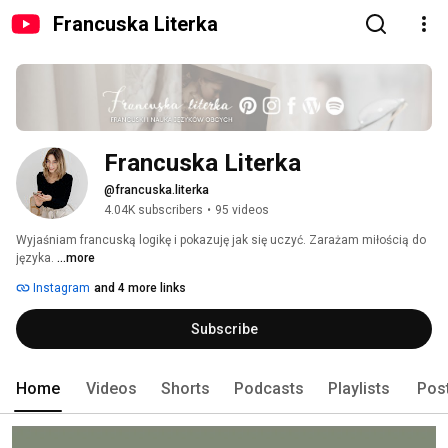
Francuska Literka
Francuska Literka
@francuska.literka
4.04K subscribers
•
95 videos
Wyjaśniam francuską logikę i pokazuję jak się uczyć. Zarażam miłością do 
języka. 
...more
Instagram
and 4 more links
Subscribe
Home
Videos
Shorts
Podcasts
Playlists
Pos