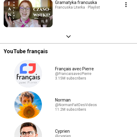
Gramatyka francuska
Francuska Literka · Playlist
8
YouTube français
Français avec Pierre
@FrancaisavecPierre
3.15M subscribers
Norman
@NormanFaitDesVideos
11.2M subscribers
Cyprien
@cyprien