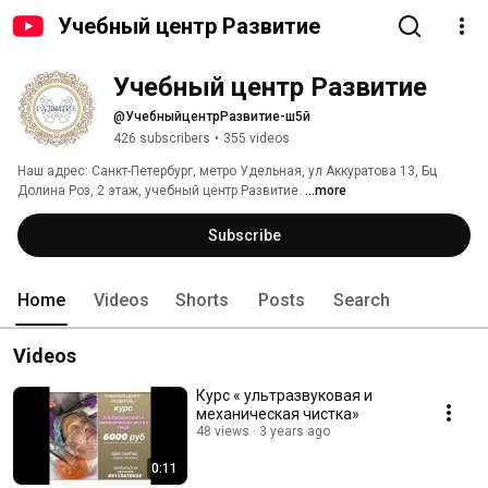
Учебный центр Развитие
Учебный центр Развитие
@УчебныйцентрРазвитие-ш5й
426 subscribers
•
355 videos
Наш адрес: Санкт-Петербург, метро Удельная, ул Аккуратова 13, Бц 
Долина Роз, 2 этаж, учебный центр Развитие. 
...more
Subscribe
Home
Videos
Shorts
Posts
Search
Videos
Курс « ультразвуковая и
механическая чистка»
48 views
3 years ago
0:11