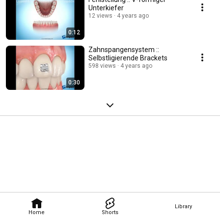
Unterkiefer
12 views
4 years ago
0:12
Zahnspangensystem ::
Selbstligierende Brackets
598 views
4 years ago
0:30
Library
Home
Shorts