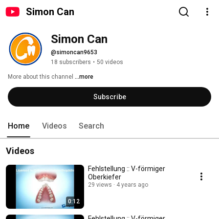
Simon Can
Simon Can
@simoncan9653
18 subscribers
•
50 videos
More about this channel
...more
Subscribe
Home
Videos
Search
Videos
Fehlstellung :: V-förmiger
Oberkiefer
29 views
4 years ago
0:12
Fehlstellung :: V-förmiger