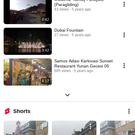
(Paragliding)
43 views
5 years ago
0:42
⁮Dubai Fountain
27 views
5 years ago
3:42
Samos Adası Karlovasi Sunset
Restaurant Yunan Gecesi 05
685 views
5 years ago
4:17
Shorts