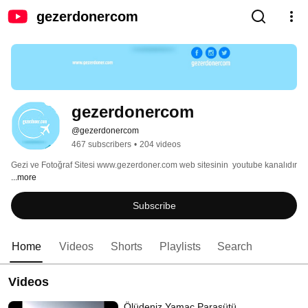
gezerdonercom
gezerdonercom
@gezerdonercom
467 subscribers
•
204 videos
Gezi ve Fotoğraf Sitesi www.gezerdoner.com web sitesinin  youtube kanalıdır 
...more
Subscribe
Home
Videos
Shorts
Playlists
Search
Videos
Ölüdeniz Yamaç Paraşütü