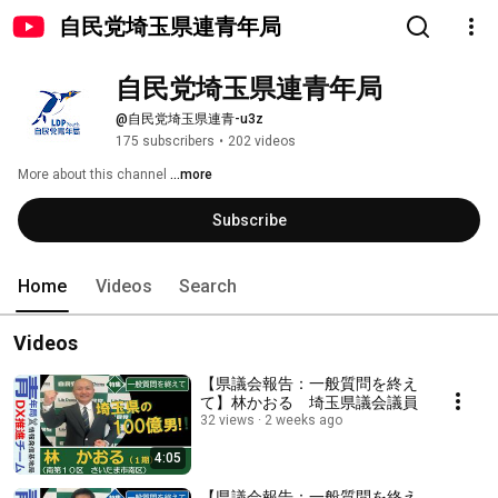
自民党埼玉県連青年局
自民党埼玉県連青年局
@自民党埼玉県連青-u3z
175 subscribers
•
202 videos
More about this channel
...more
Subscribe
Home
Videos
Search
Videos
【県議会報告：一般質問を終え
て】林かおる 埼玉県議会議員
32 views
2 weeks ago
4:05
【県議会報告：一般質問を終え