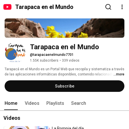
Tarapaca en el Mundo
Tarapaca en el Mundo
@tarapacaenelmundo7701
1.55K subscribers
•
339 videos
Tarapacá en el Mundo es un Portal Web que recopila y sistematiza a través 
de las aplicaciones informáticas disponibles, contenido relacionado con el 
...more
PATRIMONIO INTANGIBLE de la Región de Tarapacá. En este sentido este 
espacio en YouTube es nuestra plataforma de soporte audiovisual, donde 
Subscribe
reunimos y dejamos disponible al mundo de los registros que dan cuenta 
de la riqueza patrimonial de nuestra región. 
Home
Videos
Playlists
Search
Videos
La Rompia del día