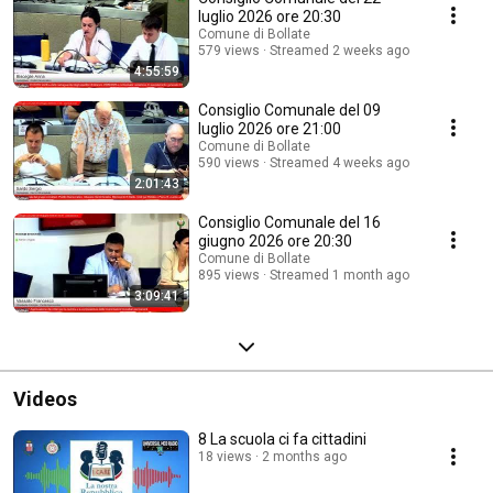
luglio 2026 ore 20:30
Comune di Bollate
579 views
Streamed 2 weeks ago
4:55:59
Consiglio Comunale del 09
luglio 2026 ore 21:00
Comune di Bollate
590 views
Streamed 4 weeks ago
2:01:43
Consiglio Comunale del 16
giugno 2026 ore 20:30
Comune di Bollate
895 views
Streamed 1 month ago
3:09:41
Videos
8 La scuola ci fa cittadini
18 views
2 months ago