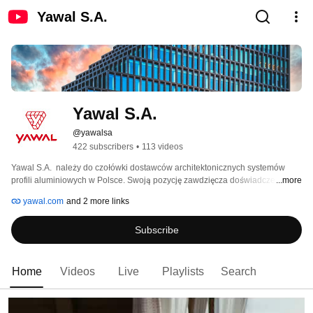
Yawal S.A.
Yawal S.A.
@yawalsa
422 subscribers
•
113 videos
Yawal S.A.  należy do czołówki dostawców architektonicznych systemów 
profili aluminiowych w Polsce. Swoją pozycję zawdzięcza doświadczeniu 
...more
zdobytemu podczas ponad 30 lat istnienia oraz szerokiej gamie 
yawal.com
and 2 more links
innowacyjnych rozwiązań. Systemy przedsiębiorstwa to przyjazne dla 
środowiska, energooszczędne konstrukcje przeznaczone do budowy okien, 
Subscribe
drzwi, fasad, ścian działowych i osłonowych, ogrodów zimowych, świetlików, 
balustrad oraz osłon przeciwsłonecznych. 
Home
Videos
Live
Playlists
Search