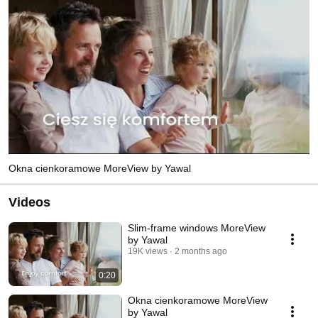
Okna cienkoramowe MoreView by Yawal
Videos
Slim-frame windows MoreView
by Yawal
19K views
2 months ago
0:20
Okna cienkoramowe MoreView
by Yawal