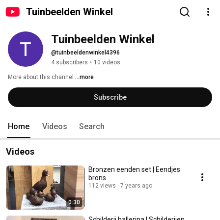
Tuinbeelden Winkel
Tuinbeelden Winkel
@tuinbeeldenwinkel4396
4 subscribers
•
10 videos
More about this channel
...more
Subscribe
Home
Videos
Search
Videos
Bronzen eenden set | Eendjes
brons
112 views
7 years ago
0:30
Schilderij ballerina | Schilderijen