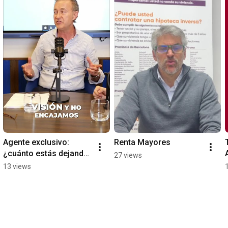
Agente exclusivo: 
Renta Mayores
¿cuánto estás dejando 
27 views
de crecer por ir solo? 
13 views
#Short