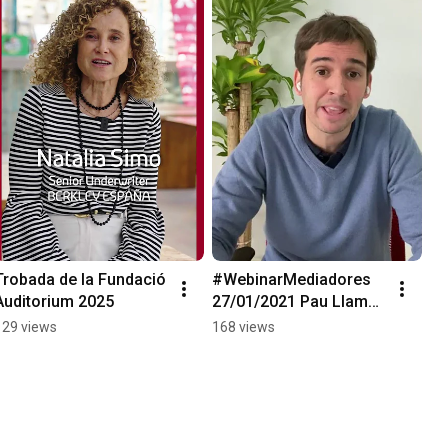
Trobada de la Fundació 
#WebinarMediadores 
Auditorium 2025
27/01/2021 Pau Llambí. 
Tendencias de 
129 views
168 views
Marketing Digital para 
2021.