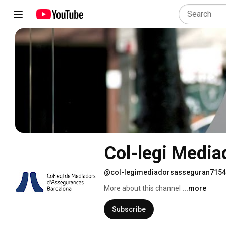
Col-legi Medi
@col-legimediadorsasseguran7154
More about this channel
...more
Subscribe