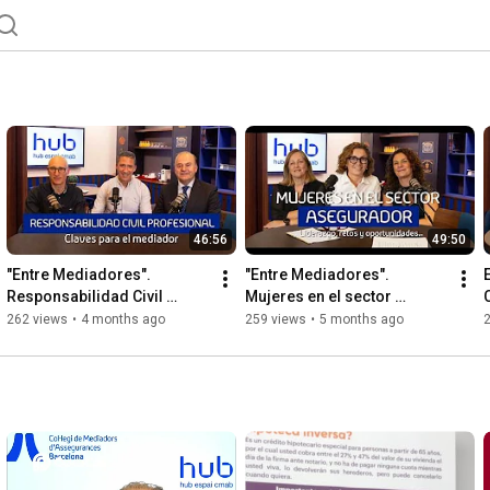
46:56
49:50
"Entre Mediadores". 
"Entre Mediadores". 
Responsabilidad Civil 
Mujeres en el sector 
Profesional. Claves para el 
asegurador. Liderazgo 
262 views
•
4 months ago
259 views
•
5 months ago
mediador.
retos y oportunidades