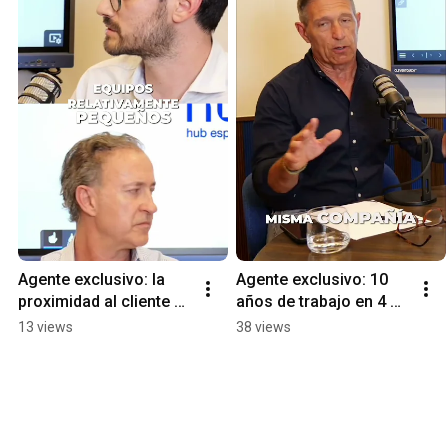
Agente exclusivo: la 
Agente exclusivo: 10 
proximidad al cliente es 
años de trabajo en 4 — 
tu mayor fortaleza 
¿el secreto? No ir solo
13 views
38 views
#Shorts