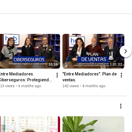
55:59
1:01:32
Entre Mediadores. 
"Entre Mediadores". Plan de 
Ciberseguros: Protegiendo 
ventas.
lo digital en un mundo 
223 views
•
6 months ago
242 views
•
8 months ago
conectado