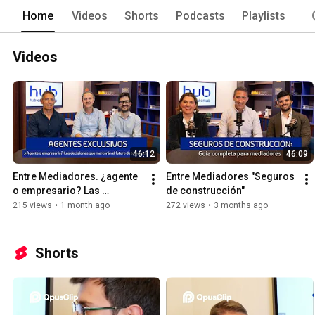
Home
Videos
Shorts
Podcasts
Playlists
Videos
46:12
46:09
Entre Mediadores. ¿agente 
Entre Mediadores "Seguros 
o empresario? Las 
de construcción"
decisiones que marcarán el 
215 views
•
1 month ago
272 views
•
3 months ago
futuro de tu negocio
Shorts