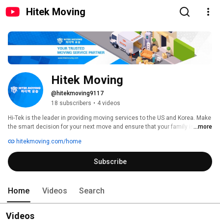
Hitek Moving
Hitek Moving
@hitekmoving9117
18 subscribers
•
4 videos
Hi-Tek is the leader in providing moving services to the US and Korea. Make 
the smart decision for your next move and ensure that your family is 
...more
supported by a team of professionals with the connections and knowledge 
hitekmoving.com/home
to deliver exceptional results when it comes to long-distance moving and 
packing services. 
Subscribe
Home
Videos
Search
Videos