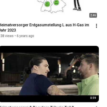
2:46
Heimatversorger Erdgasumstellung L aus H-Gas im 
Jahr 2023
138 views
•
6 years ago
0:59