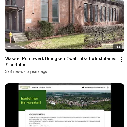
1:44
Wasser Pumpwerk Düingsen #watt´nDatt #lostplaces 
#Iserlohn
398 views
•
5 years ago