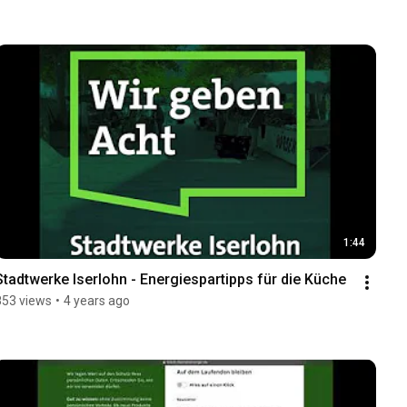
1:44
Stadtwerke Iserlohn - Energiespartipps für die Küche
853 views
•
4 years ago