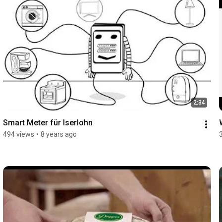
2:34
Smart Meter für Iserlohn
494 views
•
8 years ago