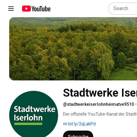
Stadtwerke Ise
@stadtwerkeiserlohnheimatve9510
•
Der offizielle YouTube-Kanal der Stadt
bit.ly/2qLakPd
Subscribe