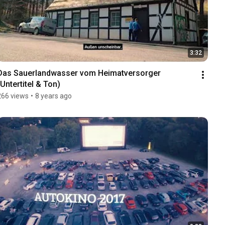
3:32
Das Sauerlandwasser vom Heimatversorger 
(Untertitel & Ton)
266 views
•
8 years ago