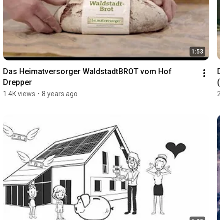
1:53
Das Heimatversorger WaldstadtBROT vom Hof 
Drepper
1.4K views
•
8 years ago