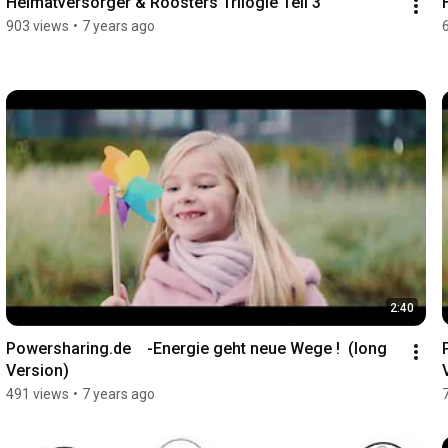
Heimatversorger & Roosters Trilogie Teil 3
903 views
•
7 years ago
2:40
Powersharing.de    -Energie geht neue Wege !  (long 
Version)
491 views
•
7 years ago