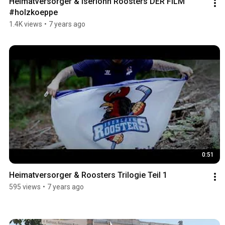
Heimatversorger & Iserlohn Roosters DER FILM 
#holzkoeppe
1.4K views
•
7 years ago
0:51
Heimatversorger & Roosters Trilogie Teil 1
595 views
•
7 years ago