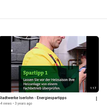
1:17
Stadtwerke Iserlohn - Energiespartipps
64 views
•
3 years ago