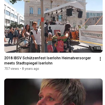
1:02
2018 IBSV Schützenfest Iserlohn Heimatversorger 
meets Stadtspiegel Iserlohn
707 views
•
8 years ago