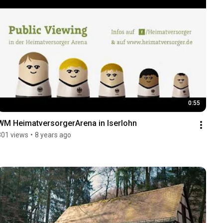
0:55
WM HeimatversorgerArena in Iserlohn
301 views
•
8 years ago