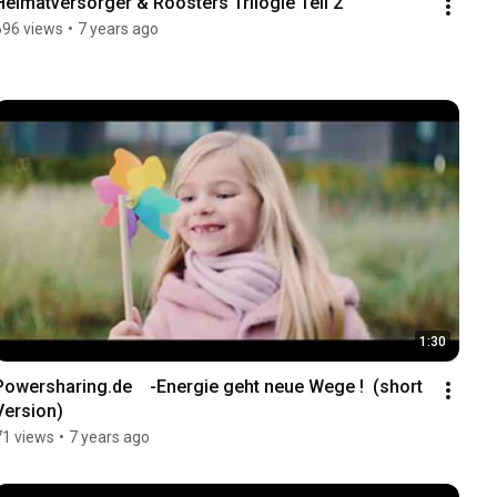
Heimatversorger & Roosters Trilogie Teil 2
696 views
•
7 years ago
1:30
Powersharing.de    -Energie geht neue Wege !  (short 
Version)
71 views
•
7 years ago