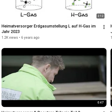
2:12
Heimatversorger Erdgasumstellung L auf H-Gas im 
Jahr 2023
1.2K views
•
6 years ago
0:47